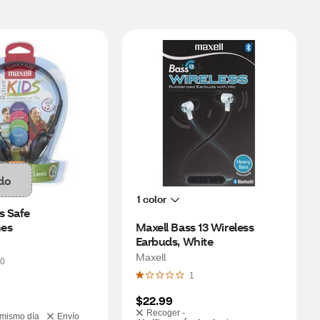
do
1 color
s Safe 
es
Maxell Bass 13 Wireless 
Earbuds, White
Maxell
0
1
$22.99
Recoger -
 mismo día
Envío