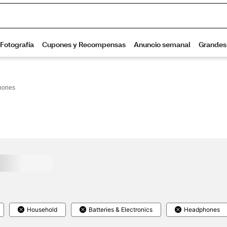
hones
Household
Batteries & Electronics
Headphones