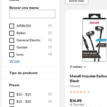
Borrar todo
Buscar una marca
(
2
)
AIRBUDS
(
1
)
Belkin
(
1
)
General Electric
(
1
)
Gentek
(
3
)
Ionix
Ver más
2 colors
Tipo de producto
Maxell Impulse Earbud
Black
Precio
Maxell
0
(
2
)
$10 - $15
$14.99
(
1
)
$15 - $20
Recoger -