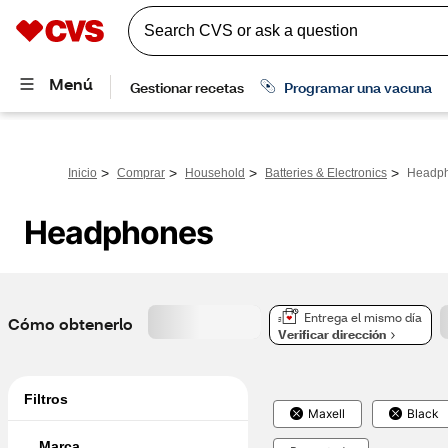
>
>
>
>
Inicio
Comprar
Household
Batteries & Electronics
Headp
Headphones
Entrega el mismo día
Cómo obtenerlo
Verificar dirección
Filtros
Maxell
Black
Marca