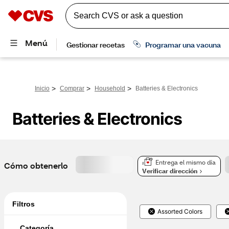
>
>
>
Inicio
Comprar
Household
Batteries & Electronics
Batteries & Electronics
Entrega el mismo día
Cómo obtenerlo
Verificar dirección
Filtros
Assorted Colors
Categoría