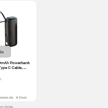
do
0mAh Powerbank 
Type C Cable, 
Colors
1
 mismo día
Envío
 en tienda.