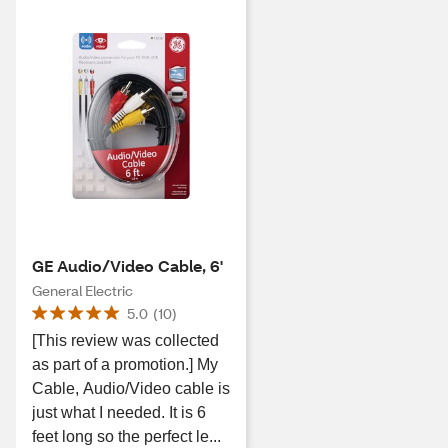
GE Audio/Video Cable, 6'
General Electric
5.0
(
10
)
[This review was collected
as part of a promotion.] My
Cable, Audio/Video cable is
just what I needed. It is 6
feet long so the perfect le...