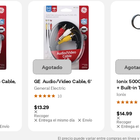
Agotado
Agota
Cable, 
GE  Audio/Video Cable, 6'
Ionix 500
+ Built-in 
General Electric
Assorted 
Ionix
10
$13.29
$14.99
Recoger
Entrega el mismo día
Envío
Recoger
Envío
Entrega el
El precio puede variar entre compras en línea y