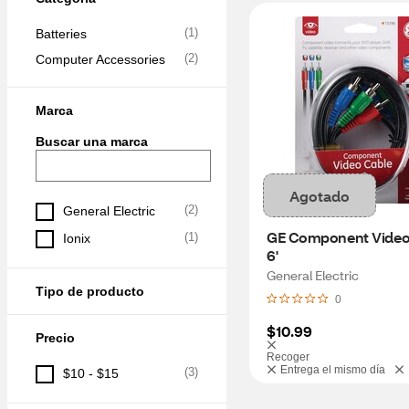
(
1
)
Batteries
(
2
)
Computer Accessories
Marca
Buscar una marca
Agotado
(
2
)
General Electric
GE Component Video 
(
1
)
Ionix
6'
General Electric
Tipo de producto
0
$10.99
Precio
Recoger
Entrega el mismo día
(
3
)
$10 - $15