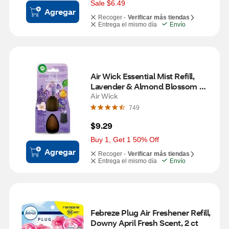
s
Sale $6.49
Agregar
Recoger -
Verificar más tiendas
Entrega el mismo día
Envío
Air Wick Essential Mist Refill, 
Lavender & Almond Blossom 
Scent, 0.67 oz
Air Wick
749
$9.29
Buy 1, Get 1 50% Off
Agregar
Recoger -
Verificar más tiendas
Entrega el mismo día
Envío
Febreze Plug Air Freshener Refill, 
Downy April Fresh Scent, 2 ct