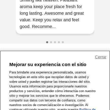
Smiling like heaven. Pleasant
Love
aroma keep your place fresh for
long
long lasting. Awesome and great
value. Keep you relax and feel
good. Recomme...
Share Feedback
Cerrar
Mejorar su experiencia con el sitio
1-800-679-9691
|
Contáctenos
|
Términos de Uso
|
Accesibilidad
|
Para brindarle una experiencia personalizada, usamos
tecnologías en este sitio que recopilan datos de usted y
Política de Privacidad
|
WA Privacy Policy
|
Mapa del sitio
|
sobre usted y pueden registrar las interacciones del sitio.
Zona de Bienestar
|
© 1999 - 2026 CVS.com
Usamos esta información para proporcionarle nuestros
productos y servicios, entender cómo interactúa con nuestro
sitio y mejorar los servicios que le ofrecemos. Podemos
compartir sus datos con terceros de confianza, como
nuestros socios de comercialización e investigación. Al
continuar utilizando nuestro sitio, acepta nuestra
Política de