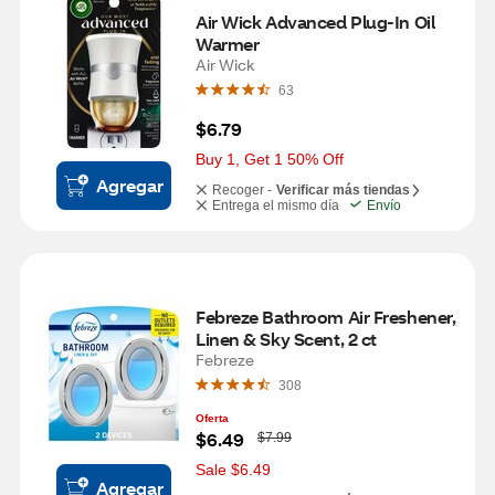
Air Wick Advanced Plug-In Oil 
Warmer
Air Wick
63
$6.79
Buy 1, Get 1 50% Off
Agregar
Recoger -
Verificar más tiendas
Entrega el mismo día
Envío
Febreze Bathroom Air Freshener, 
Linen & Sky Scent, 2 ct
Febreze
308
Oferta
W
$6.49
$7.99
a
s
Sale $6.49
Agregar