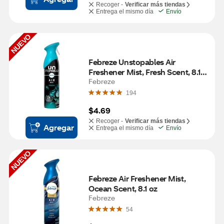
Recoger -
Verificar más tiendas
Entrega el mismo día
Envío
NUEVO
Febreze Unstopables Air 
Freshener Mist, Fresh Scent, 8.1 
oz
Febreze
194
$4.69
Recoger -
Verificar más tiendas
Agregar
Entrega el mismo día
Envío
NUEVO
Febreze Air Freshener Mist, 
Ocean Scent, 8.1 oz
Febreze
54