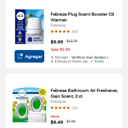
Febreze Plug Scent Booster Oil 
Warmer
Febreze
605
W
$9.99
$13.79
a
s
Sale $9.99
Agregar
Recoger -
Verificar más tiendas
Entrega el mismo día
Envío
Febreze Bathroom Air Freshener, 
Gain Scent, 2 ct
Febreze
110
Oferta
W
$6.49
$7.99
a