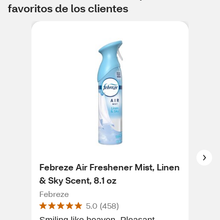
favoritos de los clientes
Febreze Air Freshener Mist, Linen
Feb
& Sky Scent, 8.1 oz
Fre
oz
Febreze
Feb
5.0
(
458
)