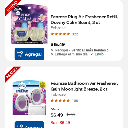
NUEVO
Febreze Plug Air Freshener Refill, 
Downy Calm Scent, 2 ct
Febreze
322
$15.49
Recoger -
Verificar más tiendas
Agregar
Entrega el mismo día
Envío
NUEVO
Febreze Bathroom Air Freshener, 
Gain Moonlight Breeze, 2 ct
Febreze
108
Oferta
W
$6.49
$7.99
a
s
Sale $6.49
Agregar