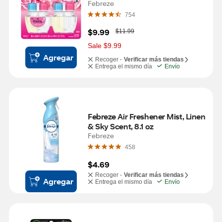
Febreze
754
W
$9.99
$11.99
a
s
Sale $9.99
Agregar
Recoger -
Verificar más tiendas
Entrega el mismo día
Envío
Febreze Air Freshener Mist, Linen 
& Sky Scent, 8.1 oz
Febreze
458
$4.69
Recoger -
Verificar más tiendas
Agregar
Entrega el mismo día
Envío