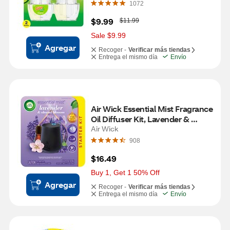
1072
W
$9.99
$11.99
a
s
Sale $9.99
Agregar
Recoger -
Verificar más tiendas
Entrega el mismo día
Envío
Air Wick Essential Mist Fragrance 
Oil Diffuser Kit, Lavender & 
Almond Blossom Scent, 0.67 oz
Air Wick
908
$16.49
Buy 1, Get 1 50% Off
Agregar
Recoger -
Verificar más tiendas
Entrega el mismo día
Envío