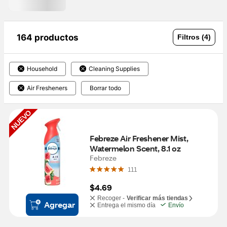
164 productos
Filtros (4)
Household
Cleaning Supplies
Air Fresheners
Borrar todo
NUEVO
Febreze Air Freshener Mist, 
Watermelon Scent, 8.1 oz
Febreze
111
$4.69
Recoger -
Verificar más tiendas
Agregar
Entrega el mismo día
Envío