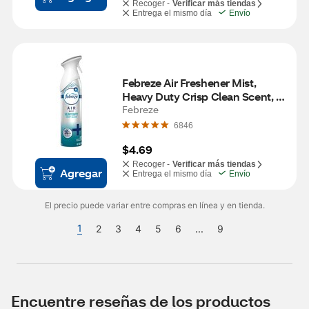
Recoger -
Verificar más tiendas
Entrega el mismo día
Envío
Febreze Air Freshener Mist, 
Heavy Duty Crisp Clean Scent, 
8.1 oz
Febreze
6846
$4.69
Recoger -
Verificar más tiendas
Agregar
Entrega el mismo día
Envío
El precio puede variar entre compras en línea y en tienda.
1
2
3
4
5
6
...
9
Encuentre reseñas de los productos