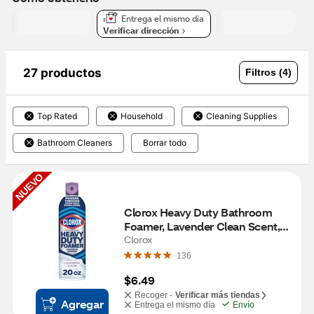
Entrega el mismo día
Verificar dirección
27 productos
Filtros (4)
Top Rated
Household
Cleaning Supplies
Bathroom Cleaners
Borrar todo
NUEVO
Clorox Heavy Duty Bathroom 
Foamer, Lavender Clean Scent, 
20 oz
Clorox
136
$6.49
Recoger -
Verificar más tiendas
Agregar
Entrega el mismo día
Envío