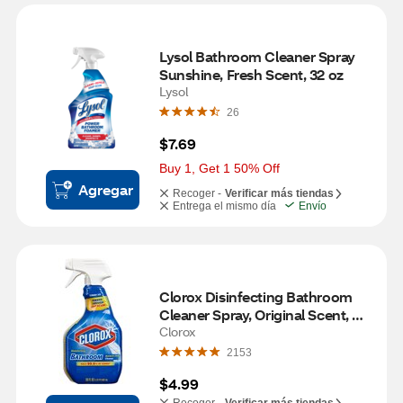
Lysol Bathroom Cleaner Spray 
Sunshine, Fresh Scent, 32 oz
Lysol
26
$7.69
Buy 1, Get 1 50% Off
Agregar
Recoger -
Verificar más tiendas
Entrega el mismo día
Envío
Clorox Disinfecting Bathroom 
Cleaner Spray, Original Scent, 
31.30 oz
Clorox
2153
$4.99