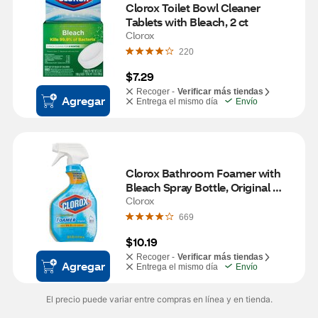
Clorox Toilet Bowl Cleaner 
Tablets with Bleach, 2 ct
Clorox
220
$7.29
Recoger -
Verificar más tiendas
Agregar
Entrega el mismo día
Envío
Clorox Bathroom Foamer with 
Bleach Spray Bottle, Original 
Scent, 30 oz
Clorox
669
$10.19
Recoger -
Verificar más tiendas
Agregar
Entrega el mismo día
Envío
El precio puede variar entre compras en línea y en tienda.