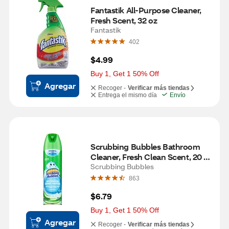
Fantastik All-Purpose Cleaner, 
Fresh Scent, 32 oz
Fantastik
402
$4.99
Buy 1, Get 1 50% Off
Agregar
Recoger -
Verificar más tiendas
Entrega el mismo día
Envío
Scrubbing Bubbles Bathroom 
Cleaner, Fresh Clean Scent, 20 
oz
Scrubbing Bubbles
863
$6.79
Buy 1, Get 1 50% Off
Agregar
Recoger -
Verificar más tiendas