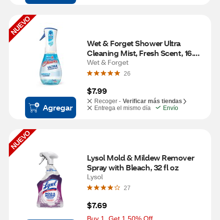
NUEVO
Wet & Forget Shower Ultra 
Cleaning Mist, Fresh Scent, 16.9 
fl oz
Wet & Forget
26
$7.99
Recoger -
Verificar más tiendas
Agregar
Entrega el mismo día
Envío
NUEVO
Lysol Mold & Mildew Remover 
Spray with Bleach, 32 fl oz
Lysol
27
$7.69
Buy 1, Get 1 50% Off