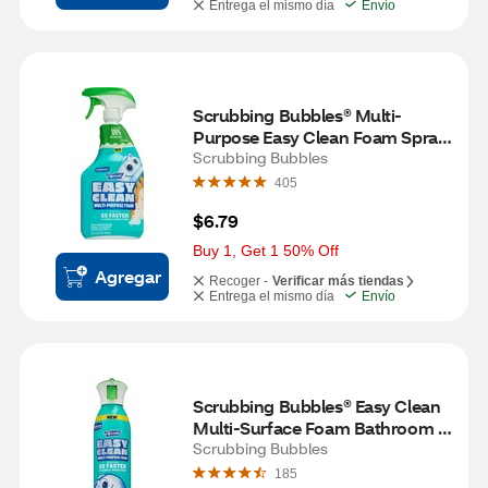
Entrega el mismo día
Envío
Scrubbing Bubbles® Multi-
Purpose Easy Clean Foam Spray, 
32 oz
Scrubbing Bubbles
405
$6.79
Buy 1, Get 1 50% Off
Agregar
Recoger -
Verificar más tiendas
Entrega el mismo día
Envío
Scrubbing Bubbles® Easy Clean 
Multi-Surface Foam Bathroom 
Cleaner, 13.5 oz
Scrubbing Bubbles
185