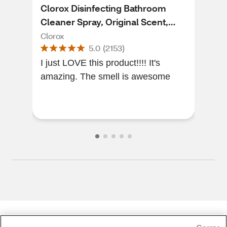
Clorox Disinfecting Bathroom
Fan
Cleaner Spray, Original Scent,
Fre
31.30 oz
Clorox
Fant
5.0
(
2153
)
I just LOVE this product!!!! It's
This
amazing. The smell is awesome
favo
rea
Share Feedback