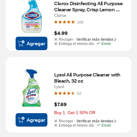
Clorox Disinfecting All Purpose 
Cleaner Spray, Crisp Lemon 
Scent, 33.38 oz
Clorox
106
$4.99
Recoger -
Verificar más tiendas
Agregar
Entrega el mismo día
Envío
Lysol All Purpose Cleaner with 
Bleach, 32 oz
Lysol
52
$7.69
Buy 1, Get 1 50% Off
Agregar
Recoger -
Verificar más tiendas
Entrega el mismo día
Envío