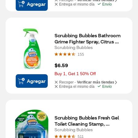
Recoger -
Verificar más tiendas
Agregar
Entrega el mismo día
Envío
Scrubbing Bubbles Bathroom 
Grime Fighter Spray, Citrus 
Scent, 32 oz
Scrubbing Bubbles
155
$6.59
Buy 1, Get 1 50% Off
Agregar
Recoger -
Verificar más tiendas
Entrega el mismo día
Envío
Scrubbing Bubbles Fresh Gel 
Toilet Cleaning Stamp, 
Rainshower Scent, 6 ct
Scrubbing Bubbles
511