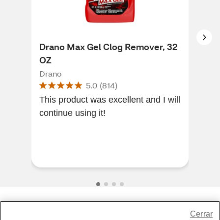
Drano Max Gel Clog Remover, 32
Dra
OZ
Rem
Drano
Dra
5.0
(
814
)
This product was excellent and I will
I r
continue using it!
exc
The
quic
glad
Share Feedback
Cerrar