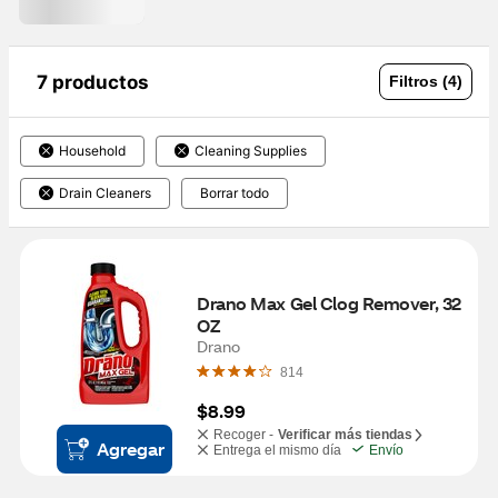
7 productos
Filtros (4)
Household
Cleaning Supplies
Drain Cleaners
Borrar todo
Drano Max Gel Clog Remover, 32 
OZ
Drano
814
$8.99
Recoger -
Verificar más tiendas
Agregar
Entrega el mismo día
Envío