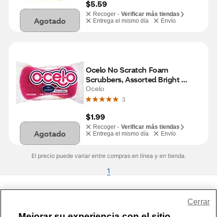
$5.59
Recoger -
Verificar más tiendas
Agotado
Entrega el mismo día
Envío
Ocelo No Scratch Foam 
Scrubbers, Assorted Bright 
Colors, 2 ct
Ocelo
3
$1.99
Recoger -
Verificar más tiendas
Agotado
Entrega el mismo día
Envío
El precio puede variar entre compras en línea y en tienda.
1
Share Feedback
Cerrar
Mejorar su experiencia con el sitio