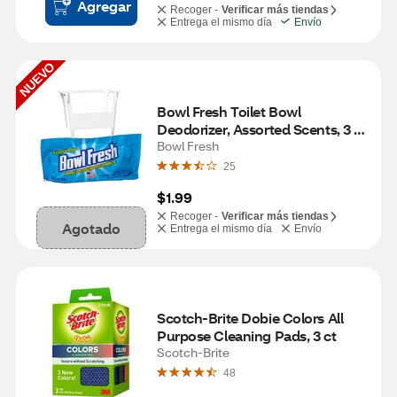
Agregar
Recoger -
Verificar más tiendas
Entrega el mismo día
Envío
NUEVO
Bowl Fresh Toilet Bowl 
Deodorizer, Assorted Scents, 3 
oz
Bowl Fresh
25
$1.99
Recoger -
Verificar más tiendas
Agotado
Entrega el mismo día
Envío
Scotch-Brite Dobie Colors All 
Purpose Cleaning Pads, 3 ct
Scotch-Brite
48