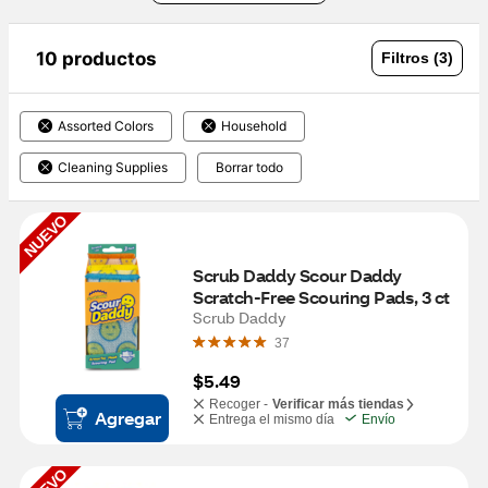
10 productos
Filtros (3)
Assorted Colors
Household
Cleaning Supplies
Borrar todo
NUEVO
Scrub Daddy Scour Daddy 
Scratch‑Free Scouring Pads, 3 ct
Scrub Daddy
37
$5.49
Recoger -
Verificar más tiendas
Agregar
Entrega el mismo día
Envío