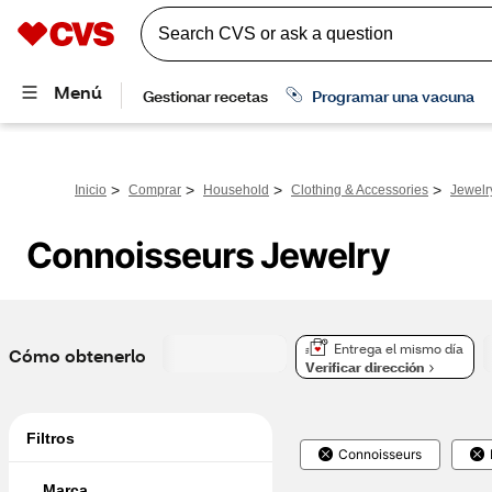
>
>
>
>
Inicio
Comprar
Household
Clothing & Accessories
Jewelr
Connoisseurs Jewelry
Entrega el mismo día
Cómo obtenerlo
Verificar dirección
Filtros
Connoisseurs
Marca