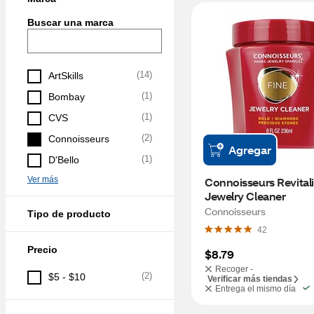
Buscar una marca
(
14
)
ArtSkills
(
1
)
Bombay
(
1
)
CVS
(
2
)
Connoisseurs
Agregar
(
1
)
D'Bello
Ver más
Connoisseurs Revitali
Jewelry Cleaner
Connoisseurs
Tipo de producto
42
Precio
$8.79
Recoger -
(
2
)
$5 - $10
Verificar más tiendas
Entrega el mismo día