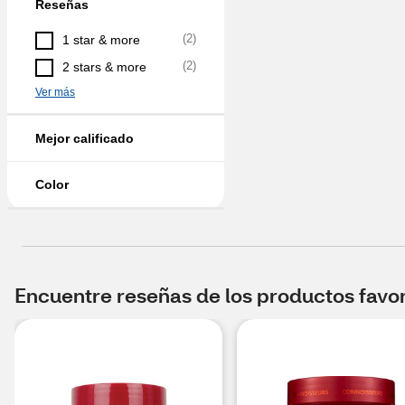
Reseñas
(
2
)
1 star & more
(
2
)
2 stars & more
Ver más
Mejor calificado
Color
Encuentre reseñas de los productos favori