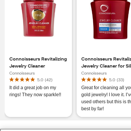
Connoisseurs Revitalizing
Connoisseurs Revitali
Jewelry Cleaner
Jewelry Cleaner for Si
Connoisseurs
Connoisseurs
5.0
(
42
)
5.0
(
33
)
It did a great job on my
Great for cleaning all yo
rings! They now sparkle!!
gold jewelry! I love it. I’ve
used others but this is t
best by far!