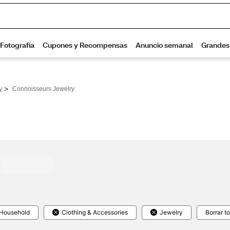
>
y
Connoisseurs Jewelry
Household
Clothing & Accessories
Jewelry
Borrar t