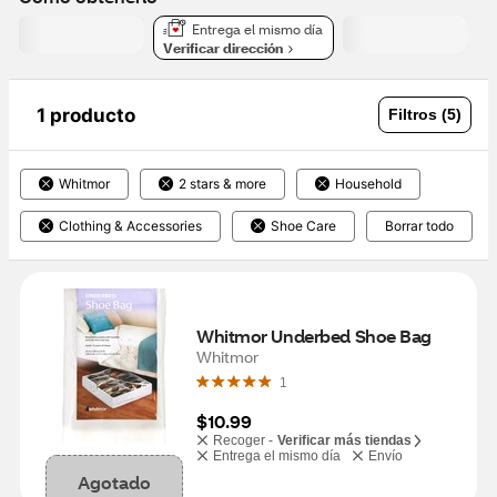
Entrega el mismo día
Verificar dirección
1 producto
Filtros (5)
Whitmor
2 stars & more
Household
Clothing & Accessories
Shoe Care
Borrar todo
Whitmor Underbed Shoe Bag
Whitmor
1
$10.99
Recoger -
Verificar más tiendas
Entrega el mismo día
Envío
Agotado