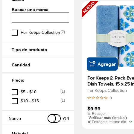
NUEVO
Buscar una marca
(
2
)
For Keeps Collection
Tipo de producto
Agregar
Cantidad
For Keeps 2-Pack Eve
Precio
Dish Towels, 15 x 25 i
For Keeps Collection
(
1
)
$5 - $10
0
(
1
)
$10 - $15
$9.99
Recoger -
Verificar más tiendas
Off
Nuevo
Entrega el mismo día
Material