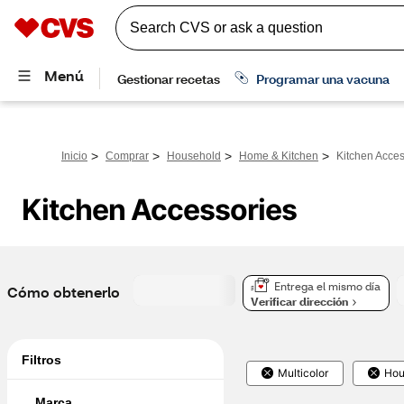
>
>
>
>
Inicio
Comprar
Household
Home & Kitchen
Kitchen Acces
Kitchen Accessories
Entrega el mismo día
Cómo obtenerlo
Verificar dirección
Filtros
Multicolor
Hou
Marca