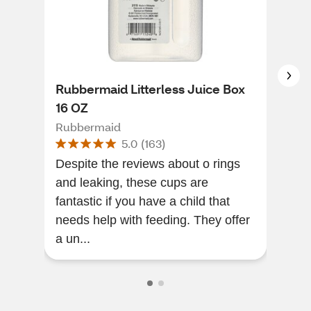
Rubbermaid Litterless Juice Box
Con
16 OZ
OZ 
Rubbermaid
Rub
5.0
(
163
)
Despite the reviews about o rings
[Thi
and leaking, these cups are
of a
fantastic if you have a child that
dri
needs help with feeding. They offer
peri
a un...