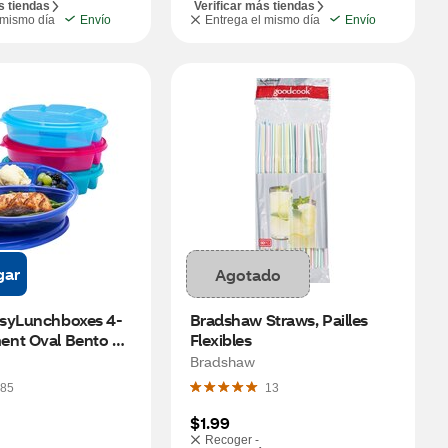
s tiendas
Verificar más tiendas
 mismo día
Envío
Entrega el mismo día
Envío
gar
Agotado
syLunchboxes 4-
Bradshaw Straws, Pailles 
nt Oval Bento 
Flexibles
 4 ct
Bradshaw
85
13
$1.99
Recoger -