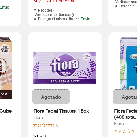
Buy 1, Get 1 50% Off
Verificar má
Entrega el
Envío
Recoger -
Verificar más tiendas
Entrega el mismo día
Envío
Agotado
Agota
1 Cube
Fiora Facial Tissues, 1 Box
Fiora Facia
(408 total
Fiora
Fiora
0
$1.50