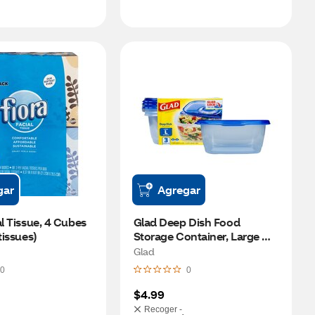
gar
Agregar
l Tissue, 4 Cubes 
Glad Deep Dish Food 
tissues)
Storage Container, Large 
Rectangle, 3 ct
Glad
0
0
$4.99
Recoger -