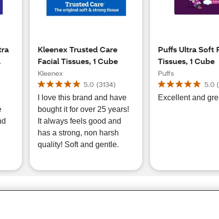
tra
Kleenex Trusted Care
Puffs Ultra Soft 
Facial Tissues, 1 Cube
Tissues, 1 Cube
s)
Kleenex
Puffs
5.0
(
3134
)
5.0
I love this brand and have
Excellent and gre
e
bought it for over 25 years!
nd
It always feels good and
has a strong, non harsh
quality! Soft and gentle.
Share Feedback