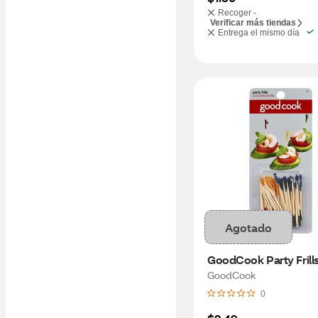
Recoger -
Verificar más tiendas
Entrega el mismo día
Agotado
GoodCook Party Frill
GoodCook
0