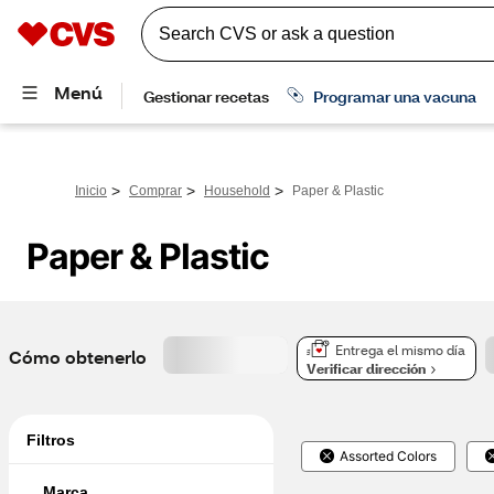
>
>
>
Inicio
Comprar
Household
Paper & Plastic
Paper & Plastic
Entrega el mismo día
Cómo obtenerlo
Verificar dirección
Filtros
Assorted Colors
Marca