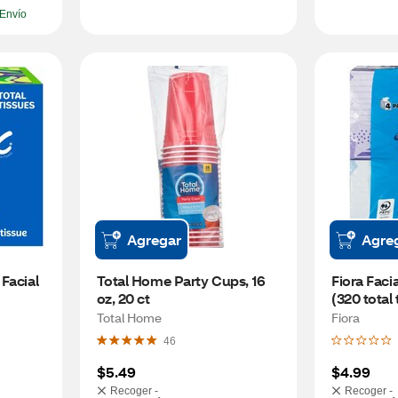
Envío
Agregar
Agre
Facial 
Total Home Party Cups, 16 
Fiora Facia
oz, 20 ct
(320 total 
Total Home
Fiora
46
$5.49
$4.99
Recoger -
Recoger -