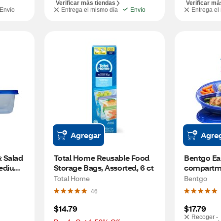
Verificar más tiendas
Verificar má
Envío
Entrega el mismo día
Envío
Entrega el
Agregar
Agre
 Salad 
Total Home Reusable Food 
Bentgo Ea
edium 
Storage Bags, Assorted, 6 ct
compartme
Lunch Box,
Total Home
Bentgo
46
$14.79
$17.79
Recoger -