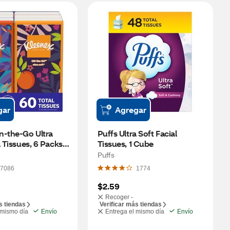
gar
Agregar
-the-Go Ultra 
Puffs Ultra Soft Facial 
 Tissues, 6 Packs 
Tissues, 1 Cube
issues)
Puffs
7086
1774
$2.59
Recoger -
s tiendas
Verificar más tiendas
 mismo día
Envío
Entrega el mismo día
Envío