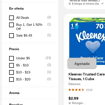
Verificar más tiendas
Entrega el mismo día
En oferta
(
2
)
All Deals
(
1
)
Buy 1, Get 1 50% 
Off
(
1
)
Sale $6.49
Precio
(
13
)
Under $5
Agotado
(
2
)
$5 - $10
(
1
)
$10 - $15
Kleenex Trusted Care 
Tissues, 1 Cube
(
1
)
$15 - $20
Kleenex
3134
Aroma
$2.99
Recoger -
Reseñas