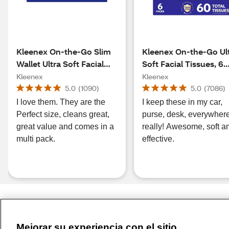
Kleenex On-the-Go Slim
Kleenex On-the-Go Ul
Wallet Ultra Soft Facial
Soft Facial Tissues, 6
Tissues, 3 Packs (30 total
Packs (60 total tissue
Kleenex
Kleenex
tissues)
5.0
(
1090
)
5.0
(
7086
)
I love them. They are the
I keep these in my car,
Perfect size, cleans great,
purse, desk, everywher
great value and comes in a
really! Awesome, soft a
multi pack.
effective.
Mejorar su experiencia con el sitio