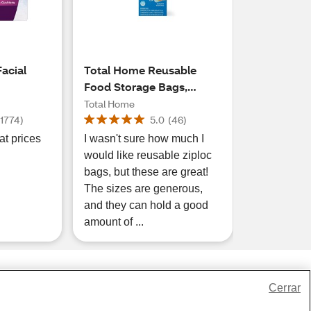
Facial
Total Home Reusable
Food Storage Bags,
Assorted, 6 ct
Total Home
(
1774
)
5.0
(
46
)
at prices
I wasn't sure how much I
would like reusable ziploc
bags, but these are great!
The sizes are generous,
and they can hold a good
amount of ...
Cerrar