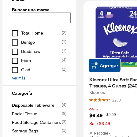
Buscar una marca
(
2
)
Total Home
(
1
)
Bentgo
(
1
)
Bradshaw
(
4
)
Fiora
Agregar
(
2
)
Glad
Ver más
Kleenex Ultra Soft Faci
Tissues, 4 Cubes (240 
tissues)
Kleenex
Categoría
2280
(
4
)
Disposable Tableware
Oferta
(
9
)
Facial Tissue
W
$6.49
$9.99
a
(
3
)
Food Storage Containers
s
Sale $6.49
(
1
)
Storage Bags
Recoger -