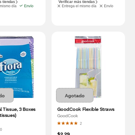
s tiendas
Verificar más tiendas
 mismo día
Envío
Entrega el mismo día
Envío
do
Agotado
l Tissue, 3 Boxes 
GoodCook Flexible Straws
 tissues)
GoodCook
2
0
$2.29