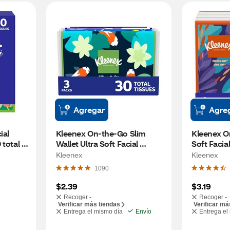
Agregar
Agre
al 
Kleenex On-the-Go Slim 
Kleenex On
total 
Wallet Ultra Soft Facial 
Soft Facial
Tissues, 3 Packs (30 total 
(60 total t
Kleenex
Kleenex
tissues)
1090
$2.39
$3.19
Recoger -
Recoger -
Verificar más tiendas
Verificar má
Entrega el mismo día
Envío
Entrega el