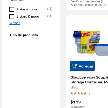
Verificar más tiendas
Entrega el mismo día
(
11
)
1 star & more
(
11
)
2 stars & more
Ver más
Tipo de producto
Agregar
Glad Everyday Soup &
Storage Container, M
Rectangle, 5 ct
Glad
1
$3.99
Recoger -