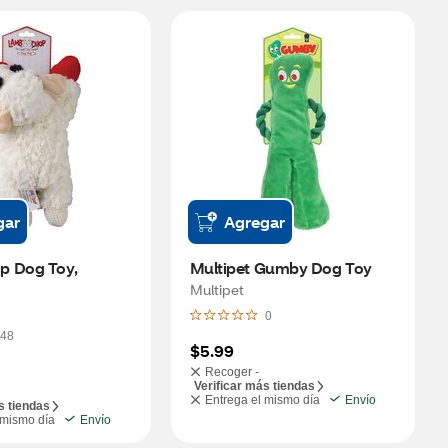
gar
Agregar
 Dog Toy, 
Multipet Gumby Dog Toy
Multipet
0
48
$5.99
Recoger -
Verificar más tiendas
Entrega el mismo día
Envío
s tiendas
 mismo día
Envío