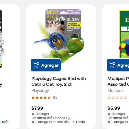
Agregar
Agre
Playology Caged Bird with 
Multipet P
y
Catnip Cat Toy, 2 ct
Assorted C
Playology
Multipet
53
$7.99
$5.99
Recoger -
Recoger -
Verificar más tiendas
Verificar má
Envío
Entrega el mismo día
Envío
Entrega el