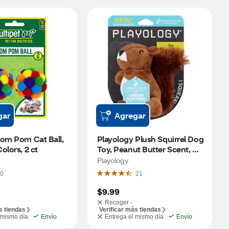
gar
Agregar
om Pom Cat Ball, 
Playology Plush Squirrel Dog 
olors, 2 ct
Toy, Peanut Butter Scent, 
Size Small
Playology
0
21
$9.99
Recoger -
s tiendas
Verificar más tiendas
 mismo día
Envío
Entrega el mismo día
Envío