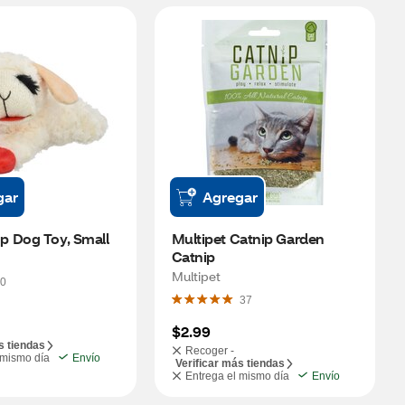
gar
Agregar
 Dog Toy, Small
Multipet Catnip Garden 
Catnip
Multipet
0
37
$2.99
s tiendas
Recoger -
 mismo día
Envío
Verificar más tiendas
Entrega el mismo día
Envío