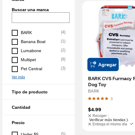
Buscar una marca
(
4
)
BARK
(
1
)
Banana Boat
(
2
)
Lumabone
(
8
)
Multipet
Agregar
(
3
)
Pet Central
Ver más
BARK CVS Furmacy Re
Dog Toy
BARK
Tipo de producto
3
Cantidad
$4.99
Recoger -
Verificar más tiendas
Precio
Entrega el mismo día
(
5
)
Under $5