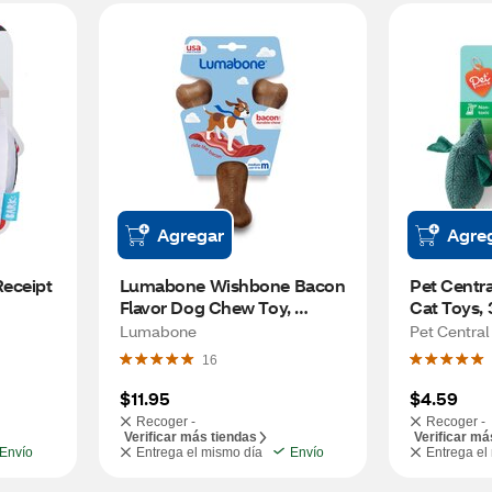
Agregar
Agre
ceipt 
Lumabone Wishbone Bacon 
Pet Centra
Flavor Dog Chew Toy, 
Cat Toys, 
Medium
Lumabone
Pet Central
16
$11.95
$4.59
Recoger -
Recoger -
Verificar más tiendas
Verificar má
Envío
Entrega el mismo día
Envío
Entrega el