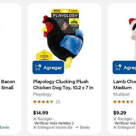
Agregar
Agre
Bacon 
Playology Clucking Plush 
Lamb Chop
 Small
Chicken Dog Toy, 10.2 x 7 in
Medium
Playology
Multipet
25
$14.99
$9.29
Recoger -
Recoger -
Verificar más tiendas
Verificar má
Envío
Entrega el mismo día
Envío
Entrega el