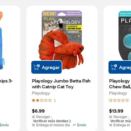
Agregar
Agre
ips 3-
Playology Jumbo Betta Fish 
Playology
with Catnip Cat Toy
Chew Ball,
Scent, 3 c
Playology
Playology
1
$6.99
$13.99
Recoger -
Recoger -
Verificar más tiendas
Verificar má
Envío
Entrega el mismo día
Envío
Entrega el