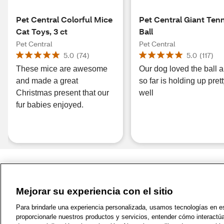
Pet Central Colorful Mice
Pet Central Giant Tenn
Cat Toys, 3 ct
Ball
Pet Central
Pet Central
5.0
(
74
)
5.0
(
117
)
These mice are awesome
Our dog loved the ball 
and made a great
so far is holding up pret
Christmas present that our
well
fur babies enjoyed.
Mejorar su experiencia con el sitio
1-800-679-9691
|
Contáctenos
|
Términos de 
Para brindarle una experiencia personalizada, usamos tecnologías en est
proporcionarle nuestros productos y servicios, entender cómo interactú