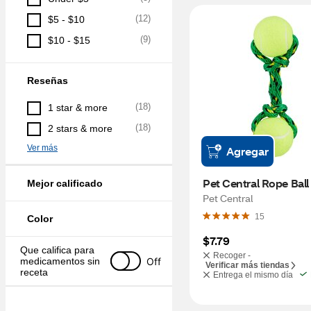
(
12
)
$5 - $10
(
9
)
$10 - $15
Reseñas
(
18
)
1 star & more
(
18
)
2 stars & more
Ver más
Agregar
Pet Central Rope Ball
Mejor calificado
Pet Central
15
Color
$7.79
Que califica para 
Recoger -
Off
medicamentos sin 
Verificar más tiendas
receta
Entrega el mismo día