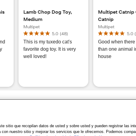
is
Lamb Chop Dog Toy,
Multipet Catnip
Medium
Catnip
Multipet
Multipet
5.0
(
48
)
5.0
and
This is my tuxedo cat's
Good when there 
ty
favorite dog toy. It is very
than one animal i
well loved!
house
Share Feedback
Uso
|
Accesibilidad
|
Política de Privacidad
|
WA Privacy Policy
|
Mapa del sit
e sitio que recopilan datos de usted y sobre usted y pueden registrar las in
a con nuestro sitio y mejorar los servicios que le ofrecemos. Podemos compa