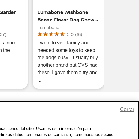
 Garden
Lumabone Wishbone
Bacon Flavor Dog Chew
Toy, Medium
Lumabone
(
37
)
5.0
(
16
)
is more
I went to visit family and
n the
needed some toys to keep
the dogs busy. I usually buy
another brand but CVS had
these. I gave them a try and
...
Cerrar
io
|
Zona de Bienestar
|
© 1999 - 2026 CVS.com
teracciones del sitio. Usamos esta información para
rtir sus datos con terceros de confianza, como nuestros socios