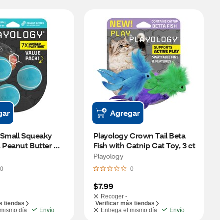
gar
Agregar
 Small Squeaky 
Playology Crown Tail Beta 
 Peanut Butter 
Fish with Catnip Cat Toy, 3 ct
t
Playology
0
0
$7.99
Recoger -
s tiendas
Verificar más tiendas
 mismo día
Envío
Entrega el mismo día
Envío