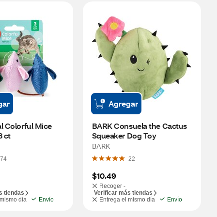
gar
Agregar
l Colorful Mice 
BARK Consuela the Cactus 
3 ct
Squeaker Dog Toy
BARK
74
22
$10.49
Recoger -
s tiendas
Verificar más tiendas
 mismo día
Envío
Entrega el mismo día
Envío