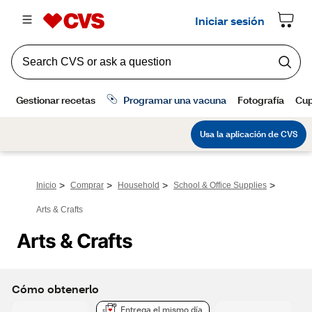
>
>
>
>
Inicio
Comprar
Household
School & Office Supplies
Arts & Crafts
Arts & Crafts
Cómo obtenerlo
Entrega el mismo día