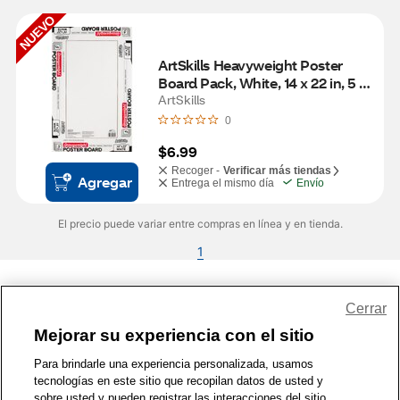
NUEVO
ArtSkills Heavyweight Poster 
Board Pack, White, 14 x 22 in, 5 
ct
ArtSkills
0
$6.99
Recoger -
Verificar más tiendas
Agregar
Entrega el mismo día
Envío
El precio puede variar entre compras en línea y en tienda.
1
Share Feedback
Cerrar
Mejorar su experiencia con el sitio
1-800-679-9691
|
Contáctenos
|
Términos de Uso
|
Accesibilidad
|
Para brindarle una experiencia personalizada, usamos
tecnologías en este sitio que recopilan datos de usted y
Política de Privacidad
|
WA Privacy Policy
|
Mapa del sitio
|
sobre usted y pueden registrar las interacciones del sitio.