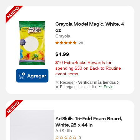
NUEVO
Crayola Model Magic, White, 4 
oz
Crayola
28
$4.99
$10 ExtraBucks Rewards for 
spending $30 on Back to Routine 
event items
Agregar
Recoger -
Verificar más tiendas
Entrega el mismo día
Envío
NUEVO
ArtSkills Tri-Fold Foam Board, 
White, 28 x 44 in
ArtSkills
0