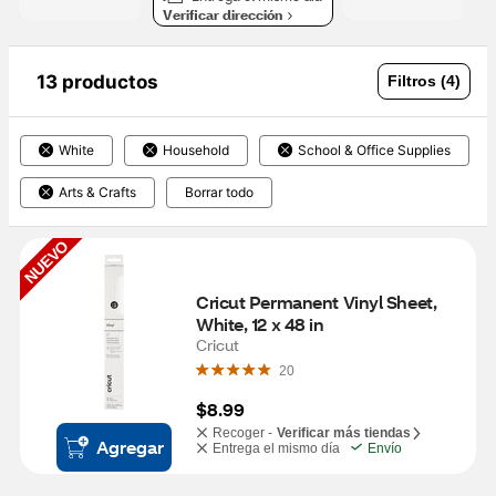
Verificar dirección
13 productos
Filtros (4)
White
Household
School & Office Supplies
Arts & Crafts
Borrar todo
NUEVO
Cricut Permanent Vinyl Sheet, 
White, 12 x 48 in
Cricut
20
$8.99
Recoger -
Verificar más tiendas
Agregar
Entrega el mismo día
Envío