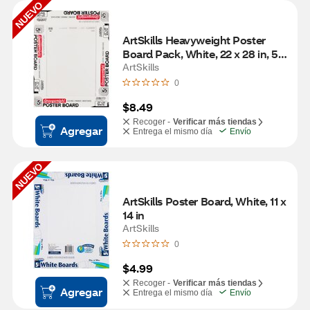
NUEVO
ArtSkills Heavyweight Poster 
Board Pack, White, 22 x 28 in, 5 
ct
ArtSkills
0
$8.49
Recoger -
Verificar más tiendas
Agregar
Entrega el mismo día
Envío
NUEVO
ArtSkills Poster Board, White, 11 x 
14 in
ArtSkills
0
$4.99
Recoger -
Verificar más tiendas
Agregar
Entrega el mismo día
Envío