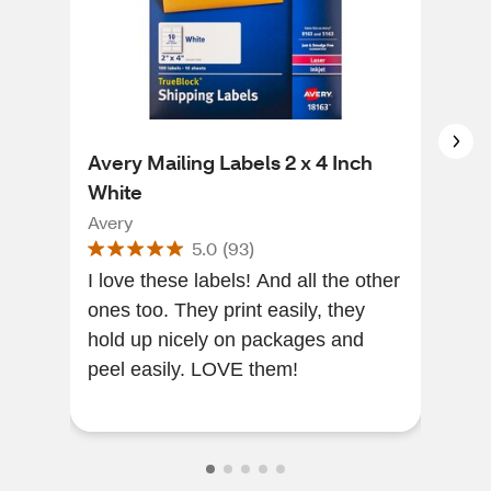
Avery Mailing Labels 2 x 4 Inch
Ave
White
Per
Avery
Ave
5.0
(
93
)
I love these labels! And all the other
[Thi
ones too. They print easily, they
of a
hold up nicely on packages and
A v
peel easily. LOVE them!
home