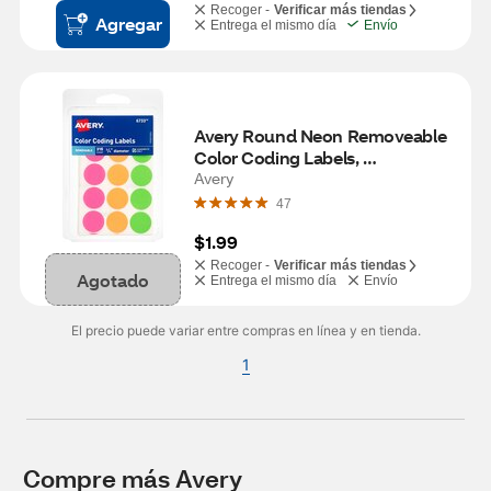
Recoger -
Verificar más tiendas
Agregar
Entrega el mismo día
Envío
Avery Round Neon Removeable 
Color Coding Labels, 
3/4"Diameter
Avery
47
$1.99
Recoger -
Verificar más tiendas
Agotado
Entrega el mismo día
Envío
El precio puede variar entre compras en línea y en tienda.
1
Compre más Avery