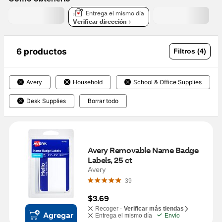
Entrega el mismo día
Verificar dirección
6 productos
Filtros (4)
Avery
Household
School & Office Supplies
Desk Supplies
Borrar todo
Avery Removable Name Badge 
Labels, 25 ct
Avery
39
$3.69
Recoger -
Verificar más tiendas
Agregar
Entrega el mismo día
Envío