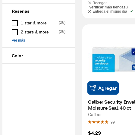
Recoger -
Verificar más tiendas
Reseñas
Entrega el mismo día
(
26
)
1 star & more
(
26
)
2 stars & more
Ver más
Color
Agregar
Caliber Security Envel
Moisture Seal, 40 ct
Caliber
99
$4.29