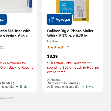
gar
Agregar
stic Mailiner with 
Caliber Rigid Photo Mailer - 
p Inside, 6 in x 
White, 5.75 in. x 8.25 in.
Caliber
39
47
$8.29
cks Rewards for 
$10 ExtraBucks Rewards for 
0 on Back to Routine 
spending $30 on Back to Routine 
event items
Recoger -
s tiendas
Verificar más tiendas
 mismo día
Envío
Entrega el mismo día
Envío
 en tienda.