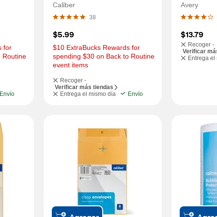
14in
Caliber
Avery
38
$5.99
$13.79
Recoger -
for 
$10 ExtraBucks Rewards for 
Verificar má
 Routine 
spending $30 on Back to Routine 
Entrega el
event items
Recoger -
Verificar más tiendas
Envío
Entrega el mismo día
Envío
Agregar
Agre