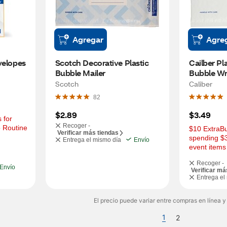
Agregar
Agre
velopes
Scotch Decorative Plastic 
Cailber Pla
Bubble Mailer
Bubble Wra
9.25 in
Scotch
Caliber
82
$2.89
$3.49
for 
Recoger -
 Routine 
$10 ExtraBu
Verificar más tiendas
spending $3
Entrega el mismo día
Envío
event items
Recoger -
Envío
Verificar má
Entrega el
El precio puede variar entre compras en línea y
1
2