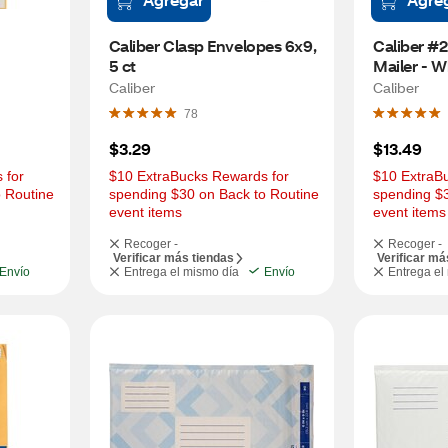
Caliber Clasp Envelopes 6x9, 
Caliber #2
5 ct
Mailer - Whi
Caliber
Caliber
78
$3.29
$13.49
for 
$10 ExtraBucks Rewards for 
$10 ExtraBu
 Routine 
spending $30 on Back to Routine 
spending $3
event items
event items
Recoger -
Recoger -
Verificar más tiendas
Verificar má
Envío
Entrega el mismo día
Envío
Entrega el