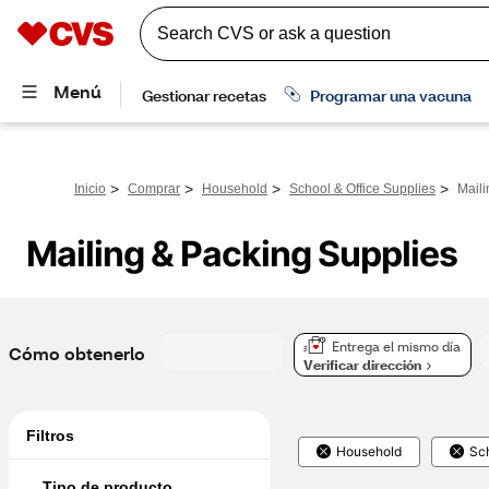
>
>
>
>
Inicio
Comprar
Household
School & Office Supplies
Maili
Mailing & Packing Supplies
Entrega el mismo día
Cómo obtenerlo
Verificar dirección
Filtros
Household
Sch
Tipo de producto