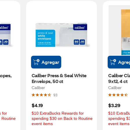
Agregar
Agre
opes, 
Cailber Press & Seal White 
Caliber Cl
Envelops, 50 ct
9x12, 4 ct
Caliber
Caliber
93
$4.19
$3.29
for 
$10 ExtraBucks Rewards for 
$10 ExtraBu
 Routine 
spending $30 on Back to Routine 
spending $3
event items
event items