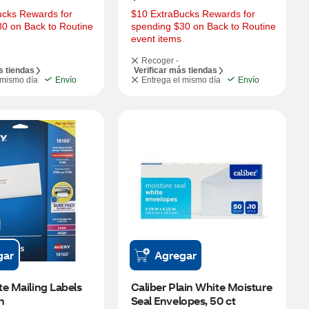
cks Rewards for 
$10 ExtraBucks Rewards for 
0 on Back to Routine 
spending $30 on Back to Routine 
event items
Recoger -
s tiendas
Verificar más tiendas
 mismo día
Envío
Entrega el mismo día
Envío
gar
Agregar
e Mailing Labels 
Caliber Plain White Moisture 
in
Seal Envelopes, 50 ct