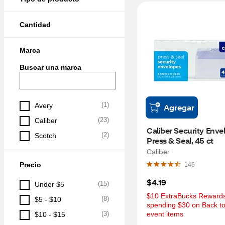
Cantidad
Marca
Buscar una marca
(
1
)
Avery
Agregar
(
23
)
Caliber
Caliber Security Envel
(
2
)
Scotch
Press & Seal, 45 ct
Caliber
Precio
146
$4.19
(
15
)
Under $5
$10 ExtraBucks Rewards 
(
8
)
$5 - $10
spending $30 on Back to
(
3
)
event items
$10 - $15