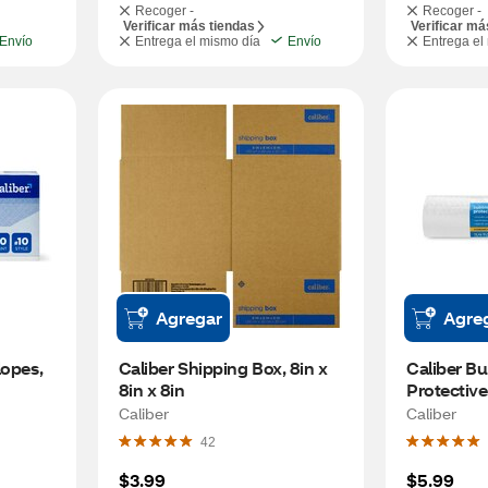
Recoger -
Recoger -
Verificar más tiendas
Verificar má
Envío
Entrega el mismo día
Envío
Entrega el
Agregar
Agre
opes, 
Caliber Shipping Box, 8in x 
Caliber Bu
8in x 8in
Protective
(16 in x 9 f
Caliber
Caliber
42
$3.99
$5.99