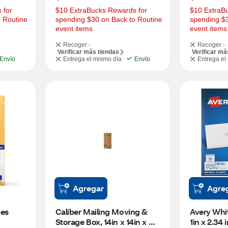
for 
$10 ExtraBucks Rewards for 
$10 ExtraBu
 Routine 
spending $30 on Back to Routine 
spending $3
event items
event items
Recoger -
Recoger -
Verificar más tiendas
Verificar má
Envío
Entrega el mismo día
Envío
Entrega el
Agregar
Agre
es 
Caliber Mailing Moving & 
Avery Whit
Storage Box, 14in x 14in x 
1in x 2.34 