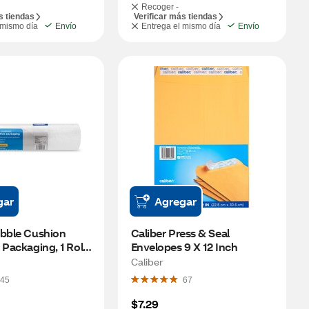
Recoger -
s tiendas
Verificar más tiendas
 mismo día
Envío
Entrega el mismo día
Envío
gar
Agregar
bble Cushion 
Caliber Press & Seal 
 Packaging, 1 Roll 
Envelopes 9 X 12 Inch
t)
Caliber
45
67
$7.29