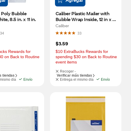
 Poly Bubble 
Caliber Plastic Mailer with 
te, 8.5 in. x 11 in.
Bubble Wrap Inside, 12 in x 18 
in
Caliber
34
33
$3.59
cks Rewards for 
$10 ExtraBucks Rewards for 
0 on Back to Routine 
spending $30 on Back to Routine 
event items
Recoger -
s tiendas
Verificar más tiendas
 mismo día
Envío
Entrega el mismo día
Envío