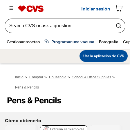
>
>
>
>
Inicio
Comprar
Household
School & Office Supplies
Pens & Pencils
Pens & Pencils
Cómo obtenerlo
Entrega el mismo día