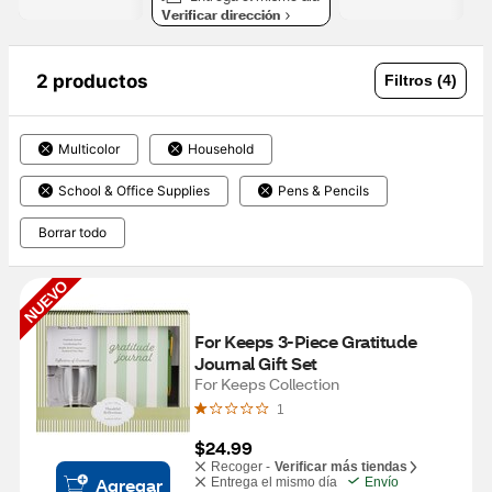
Verificar dirección
2 productos
Filtros (4)
Multicolor
Household
School & Office Supplies
Pens & Pencils
Borrar todo
NUEVO
For Keeps 3-Piece Gratitude 
Journal Gift Set
For Keeps Collection
1
$24.99
Recoger -
Verificar más tiendas
Agregar
Entrega el mismo día
Envío