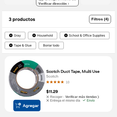
Verificar dirección
3 productos
Filtros (4)
Gray
Household
School & Office Supplies
Tape & Glue
Borrar todo
Scotch Duct Tape, Multi Use
Scotch
10
$11.29
Recoger -
Verificar más tiendas
Entrega el mismo día
Envío
Agregar