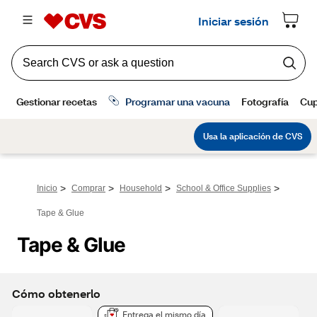
>
>
>
>
Inicio
Comprar
Household
School & Office Supplies
Tape & Glue
Tape & Glue
Cómo obtenerlo
Entrega el mismo día