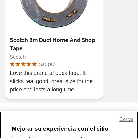
Scotch 3m Duct Home And Shop
Tape
Scotch
5.0
(
10
)
Love this brand of duck tape. It
sticks real good, great size for the
price and lasts a long time
Share Feedback
Cerrar
Mejorar su experiencia con el sitio
1-800-679-9691
|
Contáctenos
|
Términos de Uso
|
Accesibilidad
|