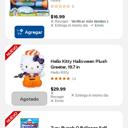
0
$16.99
Recoger -
Verificar más tiendas
Entrega el mismo día
Envío
Agregar
NUEVO
Hello Kitty Halloween Plush 
Greeter, 19.7 in
Hello Kitty
14
$29.99
Entrega el mismo día
Recoger
Agotado
Envío
NUEVO
Zuru Bunch O Balloons Self 