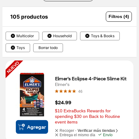
105 productos
Filtros (4)
Multicolor
Household
Toys & Books
Toys
Borrar todo
NUEVO
Elmer's Eclipse 4-Piece Slime Kit
Elmer's
46
$24.99
$10 ExtraBucks Rewards for 
spending $30 on Back to Routine 
event items
Agregar
Recoger -
Verificar más tiendas
Entrega el mismo día
Envío