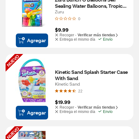
Sealing Water Balloons, Tropical 
Party, 100 ct
Zuru
0
$9.99
Recoger -
Verificar más tiendas
Agregar
Entrega el mismo día
Envío
NUEVO
Kinetic Sand Splash Starter Case 
With Sand
Kinetic Sand
22
$19.99
Recoger -
Verificar más tiendas
Agregar
Entrega el mismo día
Envío
NUEVO