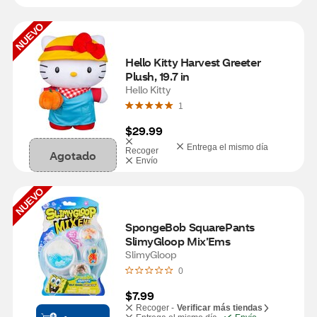
NUEVO
Hello Kitty Harvest Greeter 
Plush, 19.7 in
Hello Kitty
1
$29.99
Entrega el mismo día
Recoger
Agotado
Envío
NUEVO
SpongeBob SquarePants 
SlimyGloop Mix’Ems
SlimyGloop
0
$7.99
Recoger -
Verificar más tiendas