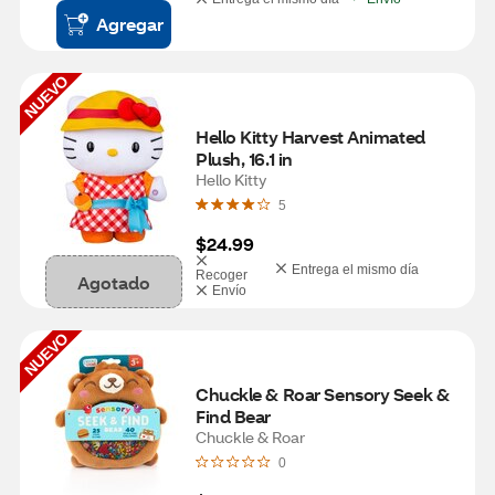
Agregar
NUEVO
Hello Kitty Harvest Animated 
Plush, 16.1 in
Hello Kitty
5
$24.99
Entrega el mismo día
Recoger
Agotado
Envío
NUEVO
Chuckle & Roar Sensory Seek & 
Find Bear
Chuckle & Roar
0