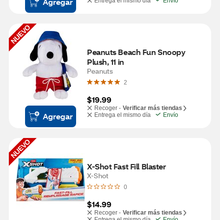
Agregar
Entrega el mismo día
Envío
NUEVO
Peanuts Beach Fun Snoopy 
Plush, 11 in
Peanuts
2
$19.99
Recoger -
Verificar más tiendas
Agregar
Entrega el mismo día
Envío
NUEVO
X-Shot Fast Fill Blaster
X-Shot
0
$14.99
Recoger -
Verificar más tiendas
Entrega el mismo día
Envío