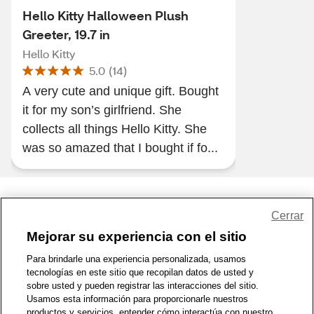
Hello Kitty Halloween Plush
Greeter, 19.7 in
Hello Kitty
5.0
(
14
)
A very cute and unique gift. Bought
it for my son’s girlfriend. She
collects all things Hello Kitty. She
was so amazed that I bought if fo...
Share Feedback
Cerrar
Mejorar su experiencia con el sitio
1-800-679-9691
|
Contáctenos
|
Términos de Uso
|
Accesibilidad
|
Para brindarle una experiencia personalizada, usamos
tecnologías en este sitio que recopilan datos de usted y
Política de Privacidad
|
WA Privacy Policy
|
Mapa del sitio
|
sobre usted y pueden registrar las interacciones del sitio.
Zona de Bienestar
|
© 1999 - 2026 CVS.com
Usamos esta información para proporcionarle nuestros
productos y servicios, entender cómo interactúa con nuestro