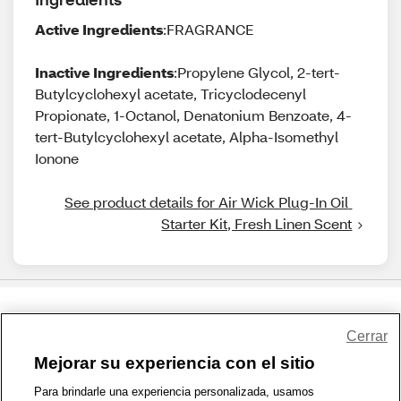
Active Ingredients
:FRAGRANCE
Inactive Ingredients
:Propylene Glycol, 2-tert-
Butylcyclohexyl acetate, Tricyclodecenyl
Propionate, 1-Octanol, Denatonium Benzoate, 4-
tert-Butylcyclohexyl acetate, Alpha-Isomethyl
Ionone
See product details for Air Wick Plug-In Oil 
Starter Kit, Fresh Linen Scent
Share Feedback
Cerrar
Mejorar su experiencia con el sitio
1-800-679-9691
|
Contáctenos
|
Términos de Uso
|
Accesibilidad
|
Para brindarle una experiencia personalizada, usamos