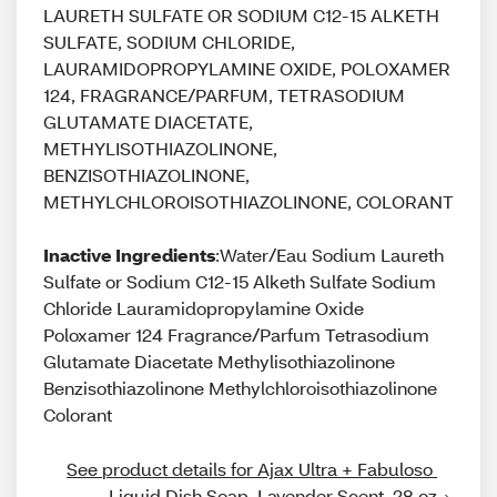
LAURETH SULFATE OR SODIUM C12-15 ALKETH
SULFATE, SODIUM CHLORIDE,
LAURAMIDOPROPYLAMINE OXIDE, POLOXAMER
124, FRAGRANCE/PARFUM, TETRASODIUM
GLUTAMATE DIACETATE,
METHYLISOTHIAZOLINONE,
BENZISOTHIAZOLINONE,
METHYLCHLOROISOTHIAZOLINONE, COLORANT
Inactive Ingredients
:Water/Eau Sodium Laureth
Sulfate or Sodium C12-15 Alketh Sulfate Sodium
Chloride Lauramidopropylamine Oxide
Poloxamer 124 Fragrance/Parfum Tetrasodium
Glutamate Diacetate Methylisothiazolinone
Benzisothiazolinone Methylchloroisothiazolinone
Colorant
See product details for Ajax Ultra + Fabuloso 
Liquid Dish Soap, Lavender Scent, 28 oz