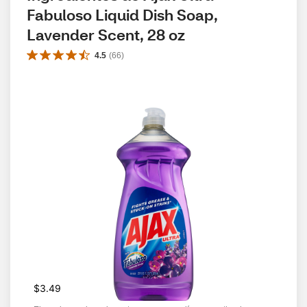
Fabuloso Liquid Dish Soap, 
Lavender Scent, 28 oz
4.5
(
66
)
$3.49