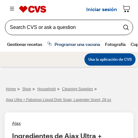
>
>
>
>
Home
Shop
Household
Cleaning Supplies
Ajax Ultra + Fabuloso Liquid Dish Soap, Lavender Scent, 28 oz
Ajax
Ingredientes de Ajax Ultra + 