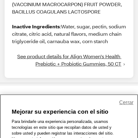
(VACCINIUM MACROCARPON) FRUIT POWDER,
BACILLUS COAGULANS LACTOSPORE
Inactive Ingredients
:Water, sugar, pectin, sodium
citrate, citric acid, natural flavors, medium chain
triglyceride oil, carnauba wax, corn starch
See product details for Align Women's Health 
Prebiotic + Probiotic Gummies, 50 CT
Share Feedback
Cerrar
Mejorar su experiencia con el sitio
1-800-679-9691
|
Contáctenos
|
Términos de Uso
|
Accesibilidad
|
Para brindarle una experiencia personalizada, usamos
tecnologías en este sitio que recopilan datos de usted y
Política de Privacidad
|
WA Privacy Policy
|
Mapa del sitio
|
sobre usted y pueden registrar las interacciones del sitio.
Zona de Bienestar
|
© 1999 - 2026 CVS.com