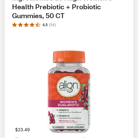
Health Prebiotic + Probiotic 
Gummies, 50 CT
4.5
(
54
)
$23.49