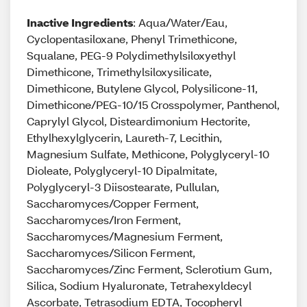
Inactive Ingredients
: Aqua/Water/Eau,
Cyclopentasiloxane, Phenyl Trimethicone,
Squalane, PEG-9 Polydimethylsiloxyethyl
Dimethicone, Trimethylsiloxysilicate,
Dimethicone, Butylene Glycol, Polysilicone-11,
Dimethicone/PEG-10/15 Crosspolymer, Panthenol,
Caprylyl Glycol, Disteardimonium Hectorite,
Ethylhexylglycerin, Laureth-7, Lecithin,
Magnesium Sulfate, Methicone, Polyglyceryl-10
Dioleate, Polyglyceryl-10 Dipalmitate,
Polyglyceryl-3 Diisostearate, Pullulan,
Saccharomyces/Copper Ferment,
Saccharomyces/Iron Ferment,
Saccharomyces/Magnesium Ferment,
Saccharomyces/Silicon Ferment,
Saccharomyces/Zinc Ferment, Sclerotium Gum,
Silica, Sodium Hyaluronate, Tetrahexyldecyl
Ascorbate, Tetrasodium EDTA, Tocopheryl