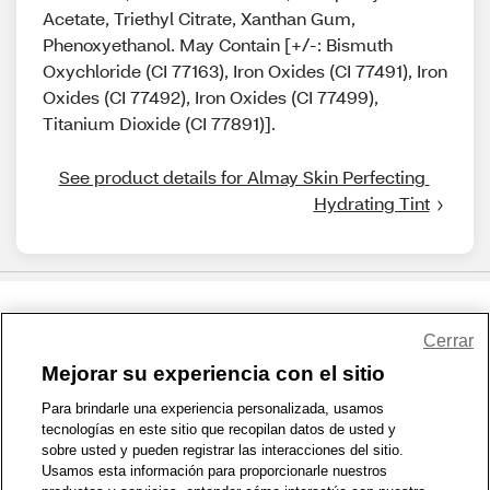
Acetate, Triethyl Citrate, Xanthan Gum,
Phenoxyethanol. May Contain [+/-: Bismuth
Oxychloride (CI 77163), Iron Oxides (CI 77491), Iron
Oxides (CI 77492), Iron Oxides (CI 77499),
Titanium Dioxide (CI 77891)].
See product details for Almay Skin Perfecting 
Hydrating Tint
Share Feedback
Cerrar
Mejorar su experiencia con el sitio
1-800-679-9691
|
Contáctenos
|
Términos de Uso
|
Accesibilidad
|
Para brindarle una experiencia personalizada, usamos
tecnologías en este sitio que recopilan datos de usted y
Política de Privacidad
|
WA Privacy Policy
|
Mapa del sitio
|
sobre usted y pueden registrar las interacciones del sitio.
Zona de Bienestar
|
© 1999 - 2026 CVS.com
Usamos esta información para proporcionarle nuestros