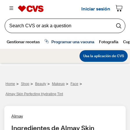
>
>
>
>
>
Home
Shop
Beauty
Makeup
Face
Almay Skin Perfecting Hydrating Tint
Almay
Ingredientes de Almay Skin 