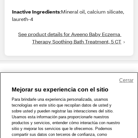
Inactive Ingredients
:Mineral oil, calcium silicate,
laureth-4
See product details for Aveeno Baby Eczema 
Therapy Soothing Bath Treatment, 5 CT
Share Feedback
Cerrar
Mejorar su experiencia con el sitio
1-800-679-9691
|
Contáctenos
|
Términos de Uso
|
Accesibilidad
|
Para brindarle una experiencia personalizada, usamos
tecnologías en este sitio que recopilan datos de usted y
Política de Privacidad
|
WA Privacy Policy
|
Mapa del sitio
|
sobre usted y pueden registrar las interacciones del sitio.
Zona de Bienestar
|
© 1999 - 2026 CVS.com
Usamos esta información para proporcionarle nuestros
productos y servicios, entender cómo interactúa con nuestro
sitio y mejorar los servicios que le ofrecemos. Podemos
compartir sus datos con terceros de confianza, como