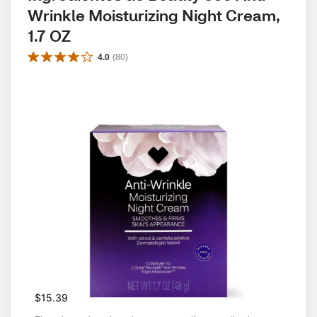
Wrinkle Moisturizing Night Cream, 
1.7 OZ
4.0
(
80
)
$15.39