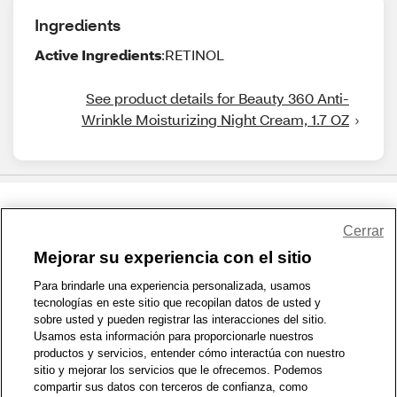
Ingredients
Active Ingredients
:RETINOL
See product details for Beauty 360 Anti-
Wrinkle Moisturizing Night Cream, 1.7 OZ
Share Feedback
Cerrar
Mejorar su experiencia con el sitio
1-800-679-9691
|
Contáctenos
|
Términos de Uso
|
Accesibilidad
|
Para brindarle una experiencia personalizada, usamos
tecnologías en este sitio que recopilan datos de usted y
Política de Privacidad
|
WA Privacy Policy
|
Mapa del sitio
|
sobre usted y pueden registrar las interacciones del sitio.
Zona de Bienestar
|
© 1999 - 2026 CVS.com
Usamos esta información para proporcionarle nuestros
productos y servicios, entender cómo interactúa con nuestro
sitio y mejorar los servicios que le ofrecemos. Podemos
compartir sus datos con terceros de confianza, como