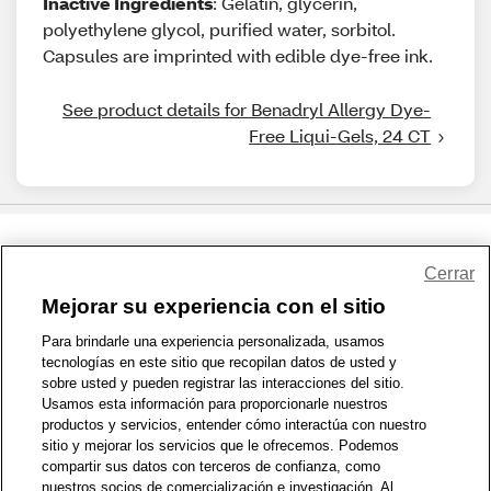
Inactive Ingredients
: Gelatin, glycerin,
polyethylene glycol, purified water, sorbitol.
Capsules are imprinted with edible dye-free ink.
See product details for Benadryl Allergy Dye-
Free Liqui-Gels, 24 CT
Share Feedback
Cerrar
Mejorar su experiencia con el sitio
1-800-679-9691
|
Contáctenos
|
Términos de Uso
|
Accesibilidad
|
Para brindarle una experiencia personalizada, usamos
tecnologías en este sitio que recopilan datos de usted y
Política de Privacidad
|
WA Privacy Policy
|
Mapa del sitio
|
sobre usted y pueden registrar las interacciones del sitio.
Zona de Bienestar
|
© 1999 - 2026 CVS.com
Usamos esta información para proporcionarle nuestros
productos y servicios, entender cómo interactúa con nuestro
sitio y mejorar los servicios que le ofrecemos. Podemos
compartir sus datos con terceros de confianza, como
nuestros socios de comercialización e investigación. Al