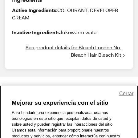
Active Ingredients
:COLOURANT, DEVELOPER
CREAM
Inactive Ingredients
:lukewarm water
See product details for Bleach London No 
Bleach Hair Bleach Kit
Share Feedback
Cerrar
Mejorar su experiencia con el sitio
1-800-679-9691
|
Contáctenos
|
Términos de Uso
|
Accesibilidad
|
Para brindarle una experiencia personalizada, usamos
tecnologías en este sitio que recopilan datos de usted y
Política de Privacidad
|
WA Privacy Policy
|
Mapa del sitio
|
sobre usted y pueden registrar las interacciones del sitio.
Zona de Bienestar
|
© 1999 - 2026 CVS.com
Usamos esta información para proporcionarle nuestros
productos y servicios, entender cómo interactúa con nuestro