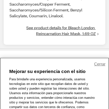
Saccharomyces/Copper Ferment,
Saccharomyces/Silicon Ferment, Benzyl
Salicylate, Coumarin, Linalool.
See product details for Bleach London 
Reincarnation Hair Mask, 1.69 OZ
Share Feedback
Cerrar
Mejorar su experiencia con el sitio
1-800-679-9691
|
Contáctenos
|
Términos de Uso
|
Accesibilidad
|
Para brindarle una experiencia personalizada, usamos
tecnologías en este sitio que recopilan datos de usted y
Política de Privacidad
|
WA Privacy Policy
|
Mapa del sitio
|
sobre usted y pueden registrar las interacciones del sitio.
Zona de Bienestar
|
© 1999 - 2026 CVS.com
Usamos esta información para proporcionarle nuestros
productos y servicios, entender cómo interactúa con nuestro
sitio y mejorar los servicios que le ofrecemos. Podemos
compartir sus datos con terceros de confianza, como