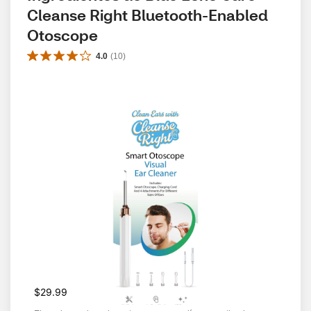
Cleanse Right Bluetooth-Enabled 
Otoscope
4.0
(
10
)
$29.99