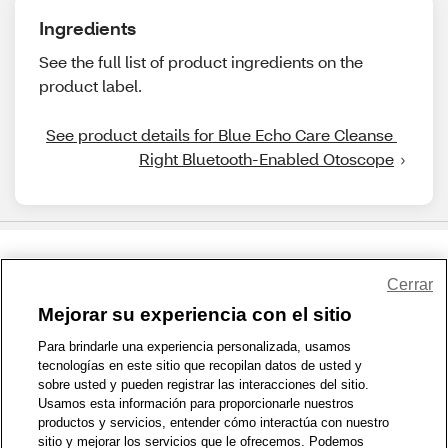
Ingredients
See the full list of product ingredients on the
product label.
See product details for Blue Echo Care Cleanse 
Right Bluetooth-Enabled Otoscope
Share Feedback
Cerrar
Mejorar su experiencia con el sitio
1-800-679-9691
|
Contáctenos
|
Términos de Uso
|
Accesibilidad
|
Para brindarle una experiencia personalizada, usamos
tecnologías en este sitio que recopilan datos de usted y
Política de Privacidad
|
WA Privacy Policy
|
Mapa del sitio
|
sobre usted y pueden registrar las interacciones del sitio.
Zona de Bienestar
|
© 1999 - 2026 CVS.com
Usamos esta información para proporcionarle nuestros
productos y servicios, entender cómo interactúa con nuestro
sitio y mejorar los servicios que le ofrecemos. Podemos