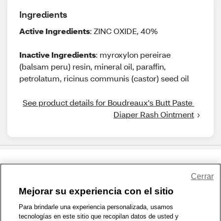
Ingredients
Active Ingredients
: ZINC OXIDE, 40%
Inactive Ingredients
: myroxylon pereirae
(balsam peru) resin, mineral oil, paraffin,
petrolatum, ricinus communis (castor) seed oil
See product details for Boudreaux's Butt Paste 
Diaper Rash Ointment
Share Feedback
Cerrar
Mejorar su experiencia con el sitio
1-800-679-9691
|
Contáctenos
|
Términos de Uso
|
Accesibilidad
|
Para brindarle una experiencia personalizada, usamos
tecnologías en este sitio que recopilan datos de usted y
Política de Privacidad
|
WA Privacy Policy
|
Mapa del sitio
|