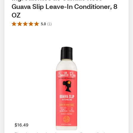
Guava Slip Leave-In Conditioner, 8 
OZ
5.0
(
1
)
$16.49