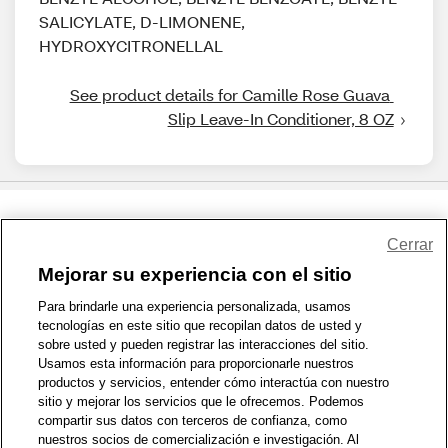
SALICYLATE, D-LIMONENE,
HYDROXYCITRONELLAL
See product details for Camille Rose Guava 
Slip Leave-In Conditioner, 8 OZ
Share Feedback
Cerrar
Mejorar su experiencia con el sitio
1-800-679-9691
|
Contáctenos
|
Términos de Uso
|
Accesibilidad
|
Para brindarle una experiencia personalizada, usamos
tecnologías en este sitio que recopilan datos de usted y
Política de Privacidad
|
WA Privacy Policy
|
Mapa del sitio
|
sobre usted y pueden registrar las interacciones del sitio.
Zona de Bienestar
|
© 1999 - 2026 CVS.com
Usamos esta información para proporcionarle nuestros
productos y servicios, entender cómo interactúa con nuestro
sitio y mejorar los servicios que le ofrecemos. Podemos
compartir sus datos con terceros de confianza, como
nuestros socios de comercialización e investigación. Al