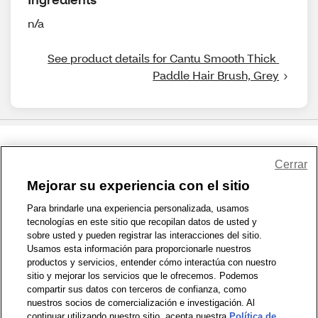
n/a
See product details for Cantu Smooth Thick 
Paddle Hair Brush, Grey
Share Feedback
Cerrar
Mejorar su experiencia con el sitio
1-800-679-9691
|
Contáctenos
|
Términos de Uso
|
Accesibilidad
|
Para brindarle una experiencia personalizada, usamos
tecnologías en este sitio que recopilan datos de usted y
Política de Privacidad
|
WA Privacy Policy
|
Mapa del sitio
|
sobre usted y pueden registrar las interacciones del sitio.
Zona de Bienestar
|
© 1999 - 2026 CVS.com
Usamos esta información para proporcionarle nuestros
productos y servicios, entender cómo interactúa con nuestro
sitio y mejorar los servicios que le ofrecemos. Podemos
compartir sus datos con terceros de confianza, como
nuestros socios de comercialización e investigación. Al
continuar utilizando nuestro sitio, acepta nuestra
Política de