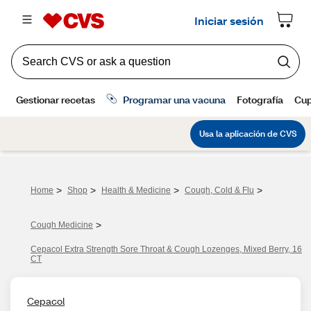
>
>
>
>
Home
Shop
Health & Medicine
Cough, Cold & Flu
>
Cough Medicine
Cepacol Extra Strength Sore Throat & Cough Lozenges, Mixed Berry, 16
CT
Cepacol