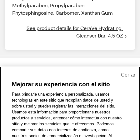
Methylparaben, Propylparaben,
Phytosphingosine, Carbomer, Xanthan Gum
See product details for CeraVe Hydrating 
Cleanser Bar, 4.5 OZ
Share Feedback
Cerrar
Mejorar su experiencia con el sitio
1-800-679-9691
|
Contáctenos
|
Términos de Uso
|
Accesibilidad
|
Para brindarle una experiencia personalizada, usamos
tecnologías en este sitio que recopilan datos de usted y
Política de Privacidad
|
WA Privacy Policy
|
Mapa del sitio
|
sobre usted y pueden registrar las interacciones del sitio.
Zona de Bienestar
|
© 1999 - 2026 CVS.com
Usamos esta información para proporcionarle nuestros
productos y servicios, entender cómo interactúa con nuestro
sitio y mejorar los servicios que le ofrecemos. Podemos
compartir sus datos con terceros de confianza, como
nuestros socios de comercialización e investigación. Al