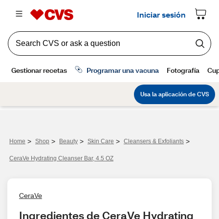
>
>
>
>
>
Home
Shop
Beauty
Skin Care
Cleansers & Exfoliants
CeraVe Hydrating Cleanser Bar, 4.5 OZ
CeraVe
Ingredientes de CeraVe Hydrating 