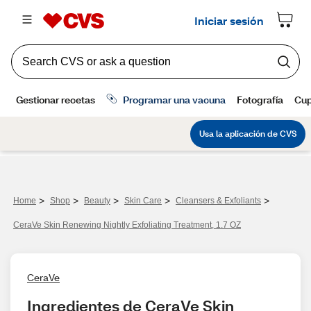
>
>
>
>
>
Home
Shop
Beauty
Skin Care
Cleansers & Exfoliants
CeraVe Skin Renewing Nightly Exfoliating Treatment, 1.7 OZ
CeraVe
Ingredientes de CeraVe Skin 