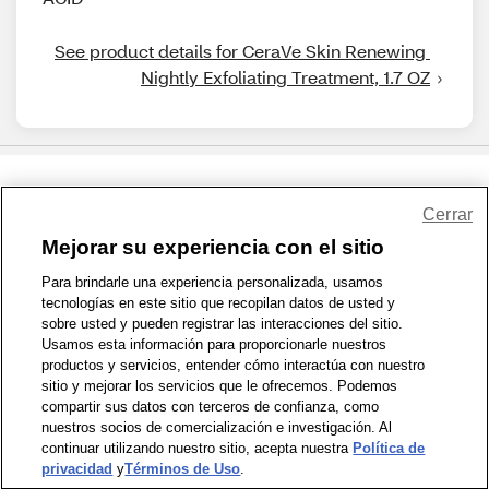
See product details for CeraVe Skin Renewing 
Nightly Exfoliating Treatment, 1.7 OZ
Share Feedback
Cerrar
Mejorar su experiencia con el sitio
1-800-679-9691
|
Contáctenos
|
Términos de Uso
|
Accesibilidad
|
Para brindarle una experiencia personalizada, usamos
tecnologías en este sitio que recopilan datos de usted y
Política de Privacidad
|
WA Privacy Policy
|
Mapa del sitio
|
sobre usted y pueden registrar las interacciones del sitio.
Zona de Bienestar
|
© 1999 - 2026 CVS.com
Usamos esta información para proporcionarle nuestros
productos y servicios, entender cómo interactúa con nuestro
sitio y mejorar los servicios que le ofrecemos. Podemos
compartir sus datos con terceros de confianza, como
nuestros socios de comercialización e investigación. Al
continuar utilizando nuestro sitio, acepta nuestra
Política de
privacidad
y
Términos de Uso
.