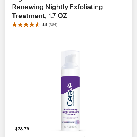
Renewing Nightly Exfoliating 
Treatment, 1.7 OZ
4.5
(
384
)
$28.79