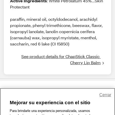
Active Ingredients
: White Petrolatum 45%...Skin
Protectant
paraffin, mineral oil, octyldodecanol, arachidyl
propionate, phenyl trimethicone, beeswax, flavor,
isopropyl lanolate, lanolin copernicia cerifera
(carnauba) wax, isopropyl myristate, menthol,
saccharin, red 6 lake (CI 15850)
See product details for ChapStick Classic 
Cherry Lip Balm
Share Feedback
Cerrar
Mejorar su experiencia con el sitio
1-800-679-9691
|
Contáctenos
|
Términos de Uso
|
Accesibilidad
|
Para brindarle una experiencia personalizada, usamos