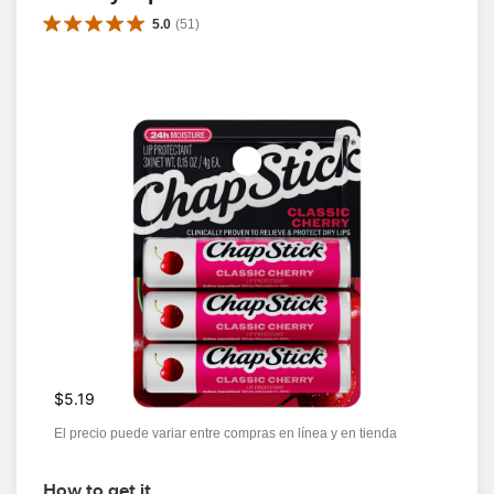
5.0
(
51
)
$5.19
El precio puede variar entre compras en línea y en tienda
How to get it