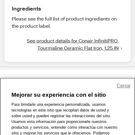
Ingredients
Please see the full list of product ingredients on
the product label.
See product details for Conair InfinitiPRO 
Tourmaline Ceramic Flat Iron, 1.25 IN
Share Feedback
Cerrar
Mejorar su experiencia con el sitio
1-800-679-9691
|
Contáctenos
|
Términos de Uso
|
Accesibilidad
|
Para brindarle una experiencia personalizada, usamos
tecnologías en este sitio que recopilan datos de usted y
Política de Privacidad
|
WA Privacy Policy
|
Mapa del sitio
|
sobre usted y pueden registrar las interacciones del sitio.
Zona de Bienestar
|
© 1999 - 2026 CVS.com
Usamos esta información para proporcionarle nuestros
productos y servicios, entender cómo interactúa con nuestro
sitio y mejorar los servicios que le ofrecemos. Podemos