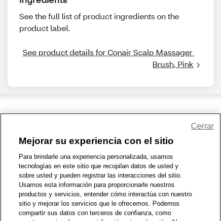
See the full list of product ingredients on the
product label.
See product details for Conair Scalp Massager 
Brush, Pink
Share Feedback
Cerrar
Mejorar su experiencia con el sitio
1-800-679-9691
|
Contáctenos
|
Términos de Uso
|
Accesibilidad
|
Para brindarle una experiencia personalizada, usamos
tecnologías en este sitio que recopilan datos de usted y
Política de Privacidad
|
WA Privacy Policy
|
Mapa del sitio
|
sobre usted y pueden registrar las interacciones del sitio.
Zona de Bienestar
|
© 1999 - 2026 CVS.com
Usamos esta información para proporcionarle nuestros
productos y servicios, entender cómo interactúa con nuestro
sitio y mejorar los servicios que le ofrecemos. Podemos
compartir sus datos con terceros de confianza, como