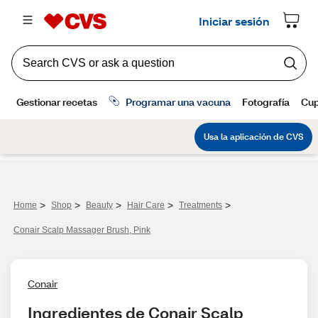
>
>
>
>
>
Home
Shop
Beauty
Hair Care
Treatments
Conair Scalp Massager Brush, Pink
Conair
Ingredientes de Conair Scalp 