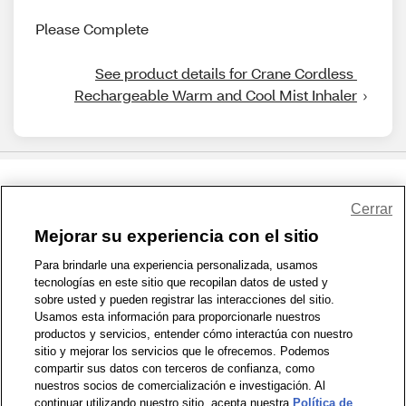
Please Complete
See product details for Crane Cordless 
Rechargeable Warm and Cool Mist Inhaler
Share Feedback
Cerrar
Mejorar su experiencia con el sitio
1-800-679-9691
|
Contáctenos
|
Términos de Uso
|
Accesibilidad
|
Para brindarle una experiencia personalizada, usamos
tecnologías en este sitio que recopilan datos de usted y
Política de Privacidad
|
WA Privacy Policy
|
Mapa del sitio
|
sobre usted y pueden registrar las interacciones del sitio.
Zona de Bienestar
|
© 1999 - 2026 CVS.com
Usamos esta información para proporcionarle nuestros
productos y servicios, entender cómo interactúa con nuestro
sitio y mejorar los servicios que le ofrecemos. Podemos
compartir sus datos con terceros de confianza, como
nuestros socios de comercialización e investigación. Al
continuar utilizando nuestro sitio, acepta nuestra
Política de