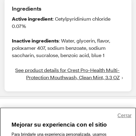
Ingredients
Active ingredient
: Cetylpyridinium chloride
0.07%
Inactive ingredients
: Water, glycerin, flavor,
poloxamer 407, sodium benzoate, sodium
saccharin, sucralose, benzoic acid, blue 1
See product details for Crest Pro-Health Multi-
Protection Mouthwash, Clean Mint, 3.3 OZ
Share Feedback
Cerrar
Mejorar su experiencia con el sitio
1-800-679-9691
|
Contáctenos
|
Términos de Uso
|
Accesibilidad
|
Para brindarle una experiencia personalizada, usamos