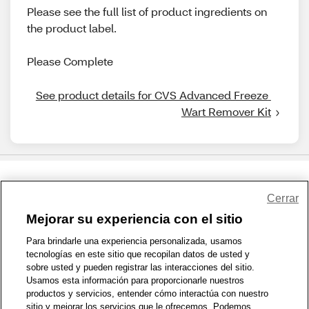
Please see the full list of product ingredients on
the product label.
Please Complete
See product details for CVS Advanced Freeze 
Wart Remover Kit
Share Feedback
Cerrar
Mejorar su experiencia con el sitio
1-800-679-9691
|
Contáctenos
|
Términos de Uso
|
Accesibilidad
|
Para brindarle una experiencia personalizada, usamos
tecnologías en este sitio que recopilan datos de usted y
Política de Privacidad
|
WA Privacy Policy
|
Mapa del sitio
|
sobre usted y pueden registrar las interacciones del sitio.
Zona de Bienestar
|
© 1999 - 2026 CVS.com
Usamos esta información para proporcionarle nuestros
productos y servicios, entender cómo interactúa con nuestro
sitio y mejorar los servicios que le ofrecemos. Podemos