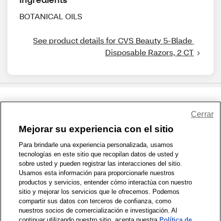
BOTANICAL OILS
See product details for CVS Beauty 5-Blade 
Disposable Razors, 2 CT
Share Feedback
Cerrar
Mejorar su experiencia con el sitio
1-800-679-9691
|
Contáctenos
|
Términos de Uso
|
Accesibilidad
|
Para brindarle una experiencia personalizada, usamos
tecnologías en este sitio que recopilan datos de usted y
Política de Privacidad
|
WA Privacy Policy
|
Mapa del sitio
|
sobre usted y pueden registrar las interacciones del sitio.
Zona de Bienestar
|
© 1999 - 2026 CVS.com
Usamos esta información para proporcionarle nuestros
productos y servicios, entender cómo interactúa con nuestro
sitio y mejorar los servicios que le ofrecemos. Podemos
compartir sus datos con terceros de confianza, como
nuestros socios de comercialización e investigación. Al
continuar utilizando nuestro sitio, acepta nuestra
Política de