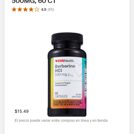
500MG, 60 CT
4.0
(
65
)
$15.49
El precio puede variar entre compras en línea y en tienda