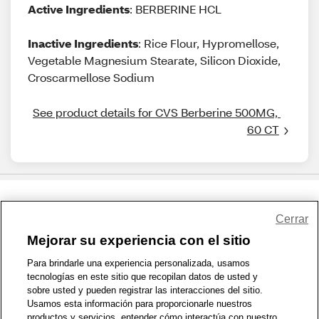
Active Ingredients
: BERBERINE HCL
Inactive Ingredients
: Rice Flour, Hypromellose,
Vegetable Magnesium Stearate, Silicon Dioxide,
Croscarmellose Sodium
See product details for CVS Berberine 500MG, 
60 CT
Share Feedback
Cerrar
Mejorar su experiencia con el sitio
1-800-679-9691
|
Contáctenos
|
Términos de Uso
|
Accesibilidad
|
Para brindarle una experiencia personalizada, usamos
tecnologías en este sitio que recopilan datos de usted y
Política de Privacidad
|
WA Privacy Policy
|
Mapa del sitio
|
sobre usted y pueden registrar las interacciones del sitio.
Zona de Bienestar
|
© 1999 - 2026 CVS.com
Usamos esta información para proporcionarle nuestros
productos y servicios, entender cómo interactúa con nuestro