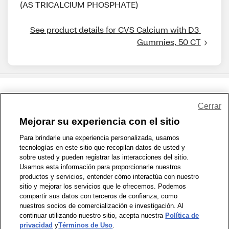
(AS TRICALCIUM PHOSPHATE)
See product details for CVS Calcium with D3 
Gummies, 50 CT
Share Feedback
Cerrar
Mejorar su experiencia con el sitio
1-800-679-9691
|
Contáctenos
|
Términos de Uso
|
Accesibilidad
|
Para brindarle una experiencia personalizada, usamos
tecnologías en este sitio que recopilan datos de usted y
Política de Privacidad
|
WA Privacy Policy
|
Mapa del sitio
|
sobre usted y pueden registrar las interacciones del sitio.
Zona de Bienestar
|
© 1999 - 2026 CVS.com
Usamos esta información para proporcionarle nuestros
productos y servicios, entender cómo interactúa con nuestro
sitio y mejorar los servicios que le ofrecemos. Podemos
compartir sus datos con terceros de confianza, como
nuestros socios de comercialización e investigación. Al
continuar utilizando nuestro sitio, acepta nuestra
Política de
privacidad
y
Términos de Uso
.