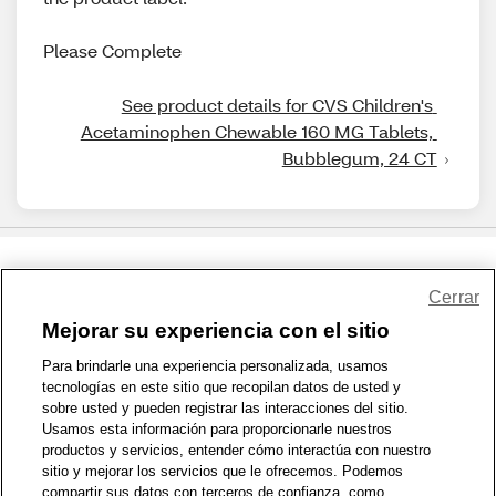
Please Complete
See product details for CVS Children's 
Acetaminophen Chewable 160 MG Tablets, 
Bubblegum, 24 CT
Share Feedback
Cerrar
Mejorar su experiencia con el sitio
1-800-679-9691
|
Contáctenos
|
Términos de Uso
|
Accesibilidad
|
Para brindarle una experiencia personalizada, usamos
tecnologías en este sitio que recopilan datos de usted y
Política de Privacidad
|
WA Privacy Policy
|
Mapa del sitio
|
sobre usted y pueden registrar las interacciones del sitio.
Zona de Bienestar
|
© 1999 - 2026 CVS.com
Usamos esta información para proporcionarle nuestros
productos y servicios, entender cómo interactúa con nuestro
sitio y mejorar los servicios que le ofrecemos. Podemos
compartir sus datos con terceros de confianza, como