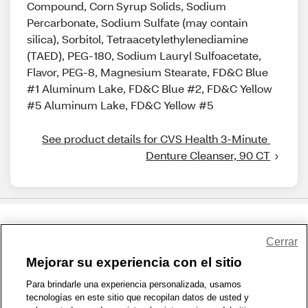
Compound, Corn Syrup Solids, Sodium
Percarbonate, Sodium Sulfate (may contain
silica), Sorbitol, Tetraacetylethylenediamine
(TAED), PEG-180, Sodium Lauryl Sulfoacetate,
Flavor, PEG-8, Magnesium Stearate, FD&C Blue
#1 Aluminum Lake, FD&C Blue #2, FD&C Yellow
#5 Aluminum Lake, FD&C Yellow #5
See product details for CVS Health 3-Minute 
Denture Cleanser, 90 CT
Share Feedback
Cerrar
Mejorar su experiencia con el sitio
1-800-679-9691
|
Contáctenos
|
Términos de Uso
|
Accesibilidad
|
Para brindarle una experiencia personalizada, usamos
tecnologías en este sitio que recopilan datos de usted y
Política de Privacidad
|
WA Privacy Policy
|
Mapa del sitio
|