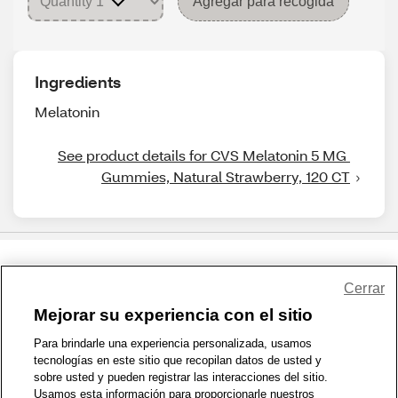
Agregar para recogida
Ingredients
Melatonin
See product details for CVS Melatonin 5 MG 
Gummies, Natural Strawberry, 120 CT
Share Feedback
Cerrar
Mejorar su experiencia con el sitio
1-800-679-9691
|
Contáctenos
|
Términos de Uso
|
Accesibilidad
|
Para brindarle una experiencia personalizada, usamos
tecnologías en este sitio que recopilan datos de usted y
Política de Privacidad
|
WA Privacy Policy
|
Mapa del sitio
|
sobre usted y pueden registrar las interacciones del sitio.
Zona de Bienestar
|
© 1999 - 2026 CVS.com
Usamos esta información para proporcionarle nuestros