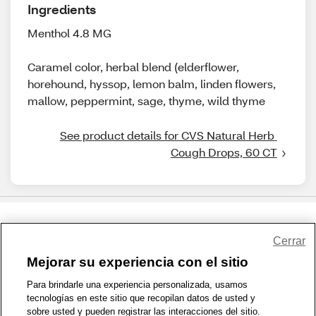
Ingredients
Menthol 4.8 MG
Caramel color, herbal blend (elderflower,
horehound, hyssop, lemon balm, linden flowers,
mallow, peppermint, sage, thyme, wild thyme
See product details for CVS Natural Herb 
Cough Drops, 60 CT
Share Feedback
Cerrar
Mejorar su experiencia con el sitio
1-800-679-9691
|
Contáctenos
|
Términos de Uso
|
Accesibilidad
|
Para brindarle una experiencia personalizada, usamos
tecnologías en este sitio que recopilan datos de usted y
Política de Privacidad
|
WA Privacy Policy
|
Mapa del sitio
|
sobre usted y pueden registrar las interacciones del sitio.