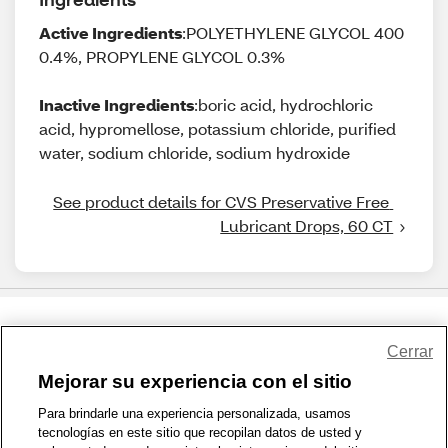
Active Ingredients
:POLYETHYLENE GLYCOL 400
0.4%, PROPYLENE GLYCOL 0.3%
Inactive Ingredients
:boric acid, hydrochloric
acid, hypromellose, potassium chloride, purified
water, sodium chloride, sodium hydroxide
See product details for CVS Preservative Free 
Lubricant Drops, 60 CT
Share Feedback
Cerrar
Mejorar su experiencia con el sitio
1-800-679-9691
|
Contáctenos
|
Términos de Uso
|
Accesibilidad
|
Para brindarle una experiencia personalizada, usamos
tecnologías en este sitio que recopilan datos de usted y
Política de Privacidad
|
WA Privacy Policy
|
Mapa del sitio
|