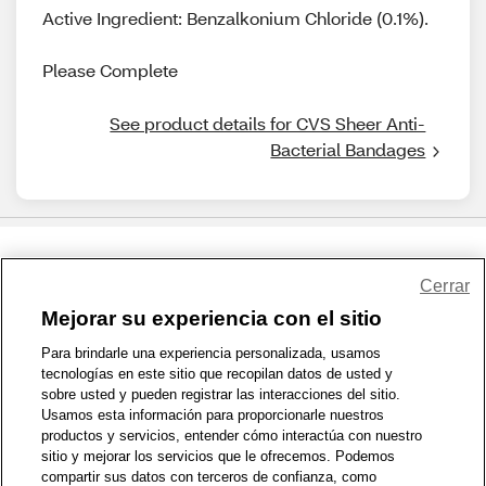
Active Ingredient: Benzalkonium Chloride (0.1%).
Please Complete
See product details for CVS Sheer Anti-
Bacterial Bandages
Share Feedback
Cerrar
Mejorar su experiencia con el sitio
1-800-679-9691
|
Contáctenos
|
Términos de Uso
|
Accesibilidad
|
Para brindarle una experiencia personalizada, usamos
tecnologías en este sitio que recopilan datos de usted y
Política de Privacidad
|
WA Privacy Policy
|
Mapa del sitio
|
sobre usted y pueden registrar las interacciones del sitio.
Zona de Bienestar
|
© 1999 - 2026 CVS.com
Usamos esta información para proporcionarle nuestros
productos y servicios, entender cómo interactúa con nuestro
sitio y mejorar los servicios que le ofrecemos. Podemos
compartir sus datos con terceros de confianza, como