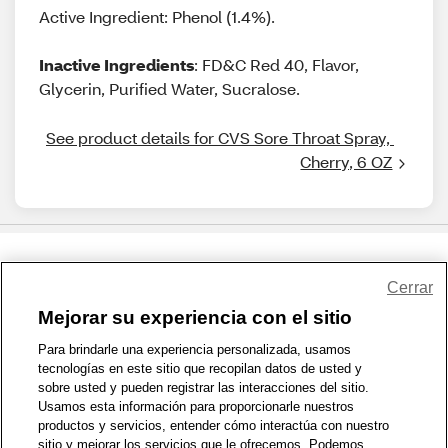
Active Ingredient: Phenol (1.4%).
Inactive Ingredients
: FD&C Red 40, Flavor,
Glycerin, Purified Water, Sucralose.
See product details for CVS Sore Throat Spray, 
Cherry, 6 OZ
Share Feedback
Cerrar
Mejorar su experiencia con el sitio
1-800-679-9691
|
Contáctenos
|
Términos de Uso
|
Accesibilidad
|
Para brindarle una experiencia personalizada, usamos
tecnologías en este sitio que recopilan datos de usted y
Política de Privacidad
|
WA Privacy Policy
|
Mapa del sitio
|
sobre usted y pueden registrar las interacciones del sitio.
Zona de Bienestar
|
© 1999 - 2026 CVS.com
Usamos esta información para proporcionarle nuestros
productos y servicios, entender cómo interactúa con nuestro
sitio y mejorar los servicios que le ofrecemos. Podemos